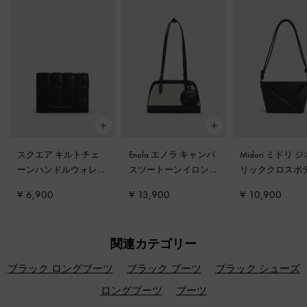
スクエア キルトチェ
Enola エノラ キャンバ
Midori ミドリ 
ーンハンドルウォレッ
スツートーンイロンゲ
リッククロスボ
ト
-
ノワール
イティッドハンドルバ
ッグ
-
ノワール
¥ 6,900
¥ 13,900
¥ 10,900
ッグ
-
ブラック
関連カテゴリー
ブラック ロングブーツ
ブラック ブーツ
ブラック シューズ
ロングブーツ
ブーツ