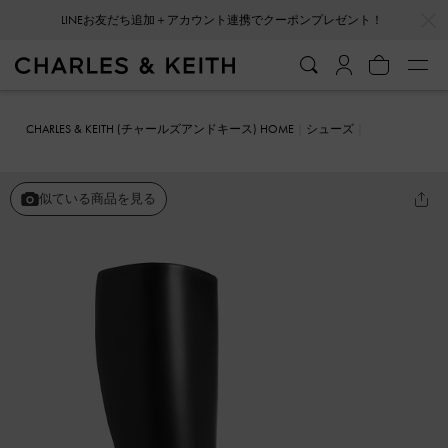
…
…
LINEお友だち追加＋アカウント連携でクーポンプレゼント！
CHARLES & KEITH (チャールズアンドキース) HOME
シューズ
ブーツ
Louise ルーイ ブロックヒールロングブーツ
似ている商品を見る