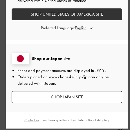
delivered within United States of America.
開
めちゃよかった！
日
SHOP UNITED STATES OF AMERICA SITE
Preferred Language:
履き心地も良くて可愛いので愛用してます
|
サイズ:
37/23.5cm
カラー:
ブラウン系
デザイン
Shop our Japan site
とてもよかった
Prices and payment amounts are displayed in
JPY ¥
.
Orders placed on
www.charleskeith.jp/jp
can only be
品質
delivered within Japan.
よかった
SHOP JAPAN SITE
もっと見る
Contact us
if you have questions about international shipping.
このレビューは役に立ちましたか？
0