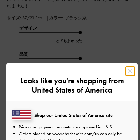
れません！
|
サイズ:
37/23.5cm
カラー:
ブラック系
デザイン
とてもよかった
品質
とてもよかった
Looks like you're shopping from
もっと見る
United States of America
このレビューは役に立ちましたか？
1
0
Shop our United States of America site
Prices and payment amounts are displayed in
US $
.
Orders placed on
www.charleskeith.com/us
can only be
公
2024-10-16
ご利用者様