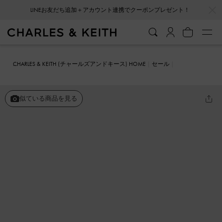
…
…
LINEお友だち追加＋アカウント連携でクーポンプレゼント！
会員登録＋ニュースレター登録で10%OFFクーポンプレゼント！
CHARLES & KEITH (チャールズアンドキース) HOME
セール
シューズ
サンダル
メタリックアクセント ブロックヒールサンダル
似ている商品を見る