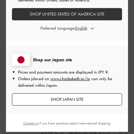
歩きやすい
SHOP UNITED STATES OF AMERICA SITE
靴擦れもなく、歩きやすくて使いやすい。
Preferred Language:
デザインもカジュアルすぎず、いろんな系統と合わせやすいで
す。
|
サイズ:
37/23.5cm
カラー:
ブラック系
デザイン
Shop our Japan site
Prices and payment amounts are displayed in
JPY ¥
.
とてもよかった
Orders placed on
www.charleskeith.jp/jp
can only be
品質
delivered within Japan.
とてもよかった
SHOP JAPAN SITE
もっと見る
Contact us
if you have questions about international shipping.
このレビューは役に立ちましたか？
0