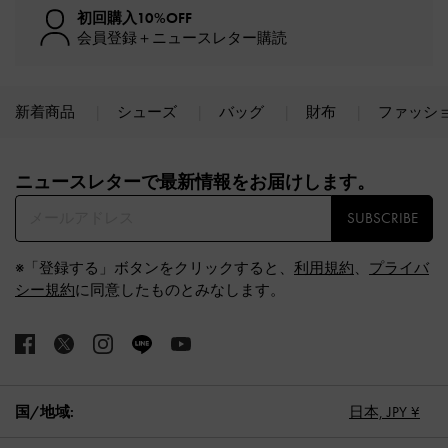
初回購入10%OFF
会員登録＋ニュースレター購読
新着商品
シューズ
バッグ
財布
ファッシ
Site footer
ニュースレターで最新情報をお届けします。​
SUBSCRIBE
※「登録する」ボタンをクリックすると、
利用規約
、
プライバ
シー規約
に同意したものとみなします。
国/地域:
日本,
JPY ¥