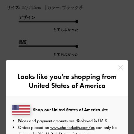
|
サイズ:
37/23.5cm
カラー:
ブラック系
デザイン
とてもよかった
品質
とてもよかった
もっと見る
Looks like you're shopping from
United States of America
このレビューは役に立ちましたか？
0
0
Shop our United States of America site
公
2024-08-10
ご利用者様
Prices and payment amounts are displayed in
US $
.
開
Orders placed on
www.charleskeith.com/us
can only be
日
delivered within United States of America.