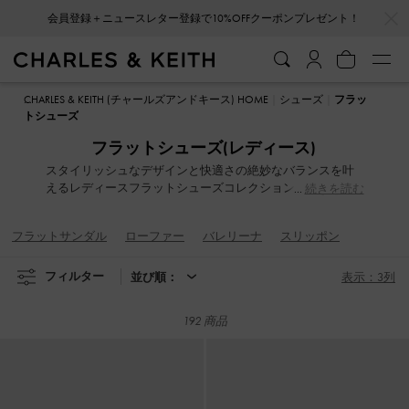
…
…
会員登録＋ニュースレター登録で10%OFFクーポンプレゼント！
会員登録＋ニュースレター登録で10%OFFクーポンプレゼント！
CHARLES & KEITH (チャールズアンドキース) HOME
シューズ
フラッ
トシューズ
フラットシューズ(レディース)
スタイリッシュなデザインと快適さの絶妙なバランスを叶
えるレディースフラットシューズコレクションが豊富にラ
続きを読む
インナップ。軽やかさが魅力で、まるで跳ねるように履け
る一足ばかり。ストラップサンダル、プレッピーなメリー
フラットサンダル
ローファー
バレリーナ
スリッポン
ジェーン、上品なレザーのローファーなど、バリエーショ
ンも豊富です。装飾的が施されたストラップ、キュートな
プリント、スタッズ付きバックルやドラマティックなリボ
フィルター
並び順：
表示：3列
ンディテールで、フラットシューズをアップデート。
192 商品