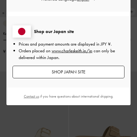
Shop our Japan site
Kaida カイダ バックル エスパドリ
再入荷
ーユ サンダル
-
マルーン
Kaida カイダ バックル エスパドリ
Prices and payment amounts are displayed in
JPY ¥
.
ーユ サンダル
-
サンド
Orders placed on
www.charleskeith.jp/jp
can only be
¥ 8,900
delivered within Japan.
¥ 8,900
SHOP JAPAN SITE
Contact us
if you have questions about international shipping.