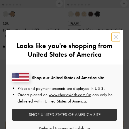
再入荷
レザー エンブロイダリー スライド
Kaida カイダ バックル エスパドリ
サンダル
-
ベージュ
ーユ サンダル
-
ブラック
Looks like you're shopping from
¥ 11,900
¥ 8,900
United States of America
Shop our United States of America site
Prices and payment amounts are displayed in
US $
.
Orders placed on
www.charleskeith.com/us
can only be
delivered within United States of America.
SHOP UNITED STATES OF AMERICA SITE
Preferred Language: