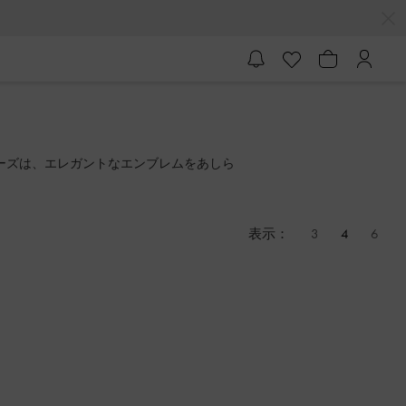
シリーズは、エレガントなエンブレムをあしら
表示：
3
4
6