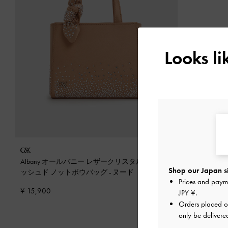
Looks l
Albany オールバニー レザークリスタルエンベリ
Shop our Japan s
ッシュド ノットボウバッグ
-
ヌード
Prices and paym
¥ 15,900
JPY ¥
.
Orders placed 
only be delivere