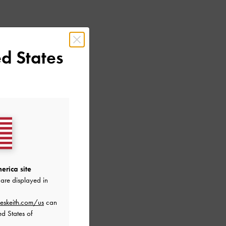
d States
erica site
are displayed in
eskeith.com/us
can
ed States of