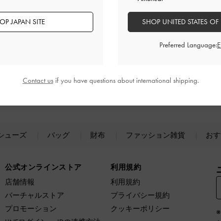
OP JAPAN SITE
SHOP UNITED STATES OF
Preferred Language:
Contact us
if you have questions about international shipping.
サイズ交換
１回無料
シューズ
バッグ
財布
ファッション雑貨
おす
公式オンラインストア
利用規約
店舗情報
利用規約
バーチャルストア
プライバシー規約
プロモーション
クッキーポリシー