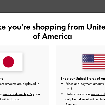
ike you're shopping from
Unite
of America
ite
Shop our United States of Am
ent amounts are displayed in
Prices and payment amounts 
US $
.
on
www.charleskeith.jp/jp
can
Orders placed on
www.charl
d within Japan.
only be delivered within Unit
America.