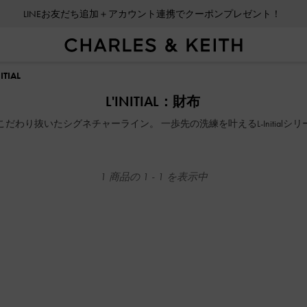
LINEお友だち追加＋アカウント連携でクーポンプレゼント！
LINEお友だち追加＋アカウント連携でクーポンプレゼント！
NITIAL
L'INITIAL：財布
だわり抜いたシグネチャーライン。 一歩先の洗練を叶えるL-Initial
1
商品の
1
-
1
を表示中