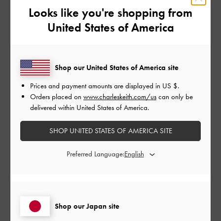
Looks like you're shopping from
ストアピックアップ（店舗受取）の受け取り
United States of America
準備ができると、どのように通知されます
か？
受け取り準備完了メールが届かなかった場合
Shop our United States of America site
はどうすればいいですか？
Prices and payment amounts are displayed in
US $
.
Orders placed on
www.charleskeith.com/us
can only be
ストアピックアップ（店舗受取）の受け取り
delivered within United States of America.
方法
SHOP UNITED STATES OF AMERICA SITE
ストアピックアップ（店舗受取）の受け取り
期間はどのくらいですか？
Preferred Language:
注文完了後、ストアピックアップ（店舗受
取）の受け取り店舗を変更できますか？
Shop our Japan site
ストアピックアップ（店舗受取）で受け取り