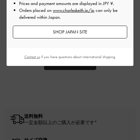
後、返品・交換はできますか？
Prices and payment amounts are displayed in
JPY ¥
.
Orders placed on
www.charleskeith.jp/jp
can only be
delivered within Japan.
トップに戻る
SHOP JAPAN SITE
お気軽にお問い合わせください。
Contact us
if you have questions about international shipping.
カスタマーサポート
送料無料
一定金額以上のご購入が必要です*
サイズ交換