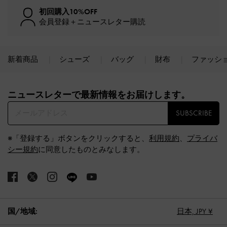
初回購入10%OFF
会員登録＋ニュースレター購読
新着商品
シューズ
バッグ
財布
ファッシ
Site footer
ニュースレターで最新情報をお届けします。​
SUBSCRIBE
※「登録する」ボタンをクリックすると、
利用規約
、
プライバ
シー規約
に同意したものとみなします。
国/地域:
日本,
JPY ¥