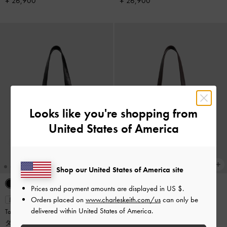
¥ 26,900
¥ 26,900
Looks like you're shopping from
United States of America
Shop our United States of America site
Prices and payment amounts are displayed in
US $
.
Orders placed on
www.charleskeith.com/us
can only be
新着
新着
delivered within United States of America.
Tatiana タチアナ スタッズ ショル
Tatiana タチアナ スタッズ ショル
ダーバッグ
-
ノワール
ダーバッグ
-
エスプレッソブラウ