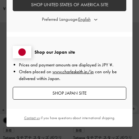
SHOP UNITED STATES OF AMERICA SITE
ン
¥ 13,900
¥ 14,900
Preferred Language:
Shop our Japan site
Prices and payment amounts are displayed in
JPY ¥
.
Orders placed on
www.charleskeith.jp/jp
can only be
delivered within Japan.
SHOP JAPAN SITE
Contact us
if you have questions about international shipping.
新着
新着
Tatiana タチアナ スタッズ ボウリ
Tatiana タチアナ スタッズ ボウリ