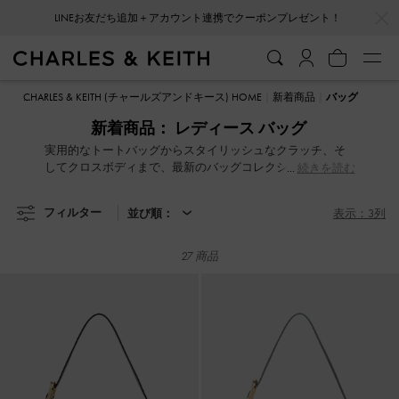
…
…
会員登録＋ニュースレター登録で10%OFFクーポンプレゼント！
LINEお友だち追加＋アカウント連携でクーポンプレゼント！
会員登録＋ニュースレター登録で10%OFFクーポンプレゼント！
CHARLES & KEITH (チャールズアンドキース) HOME
新着商品
バッグ
新着商品： レディース バッグ
実用的なトートバッグからスタイリッシュなクラッチ、そ
してクロスボディまで、最新のバッグコレクションをご覧
続きを読む
ください。
フィルター
並び順：
表示：3列
27 商品