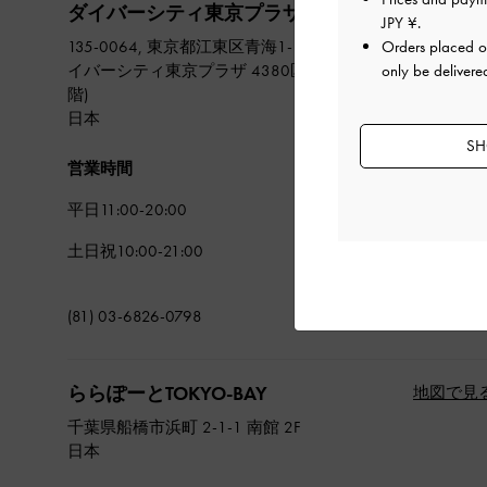
ダイバーシティ東京プラザ
地図で見
JPY ¥
.
135-0064, 東京都江東区青海1-1-10 ダ
Orders placed 
イバーシティ東京プラザ 4380区画(4
only be delivere
階)
日本
SH
営業時間
平日11:00-20:00
土日祝10:00-21:00
(81) 03-6826-0798
ららぽーとTOKYO-BAY
地図で見
千葉県船橋市浜町 2-1-1 南館 2F
日本