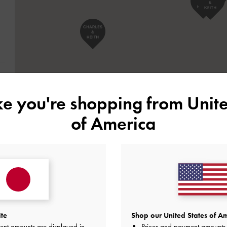
る
ike you're shopping from
Unite
of America
ite
Shop our United States of Am
ent amounts are displayed in
Prices and payment amounts 