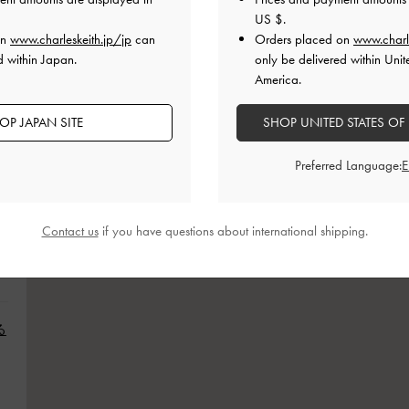
る
US $
.
on
www.charleskeith.jp/jp
can
Orders placed on
www.charl
d within Japan.
only be delivered within Unit
America.
OP JAPAN SITE
SHOP UNITED STATES OF
Preferred Language:
Contact us
if you have questions about international shipping.
る