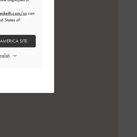
eskeith.com/us
can
ed States of
 AMERICA SITE