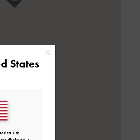
d States
erica site
are displayed in