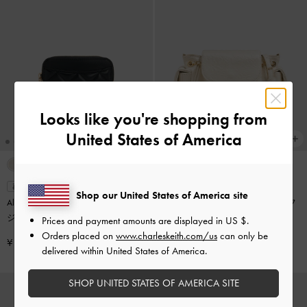
Looks like you're shopping from
United States of America
再入荷
再入荷
Shop our United States of America site
Alva アルヴァ キルティング トップ
Duo ドゥオ ツーウェイフロントフ
ジップ カードホルダー
-
ブラック
ラップバックパック
-
クリーム
Prices and payment amounts are displayed in
US $
.
Orders placed on
www.charleskeith.com/us
can only be
¥ 6,900
¥ 14,900
delivered within United States of America.
SHOP UNITED STATES OF AMERICA SITE