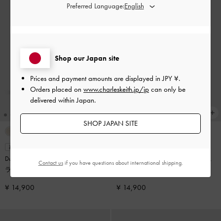
Preferred Language:
Shop our Japan site
Prices and payment amounts are displayed in
JPY ¥
.
Orders placed on
www.charleskeith.jp/jp
can only be
delivered within Japan.
SHOP JAPAN SITE
再入荷
再入荷
Duo ドゥオ ツーウェイフロントフ
Cressida クレシダ キルトプッシュ
Contact us
if you have questions about international shipping.
ラップバックパック
-
ブラック
ロックトップハンドルバッグ
-
ク
リーム
¥ 14,900
¥ 14,900