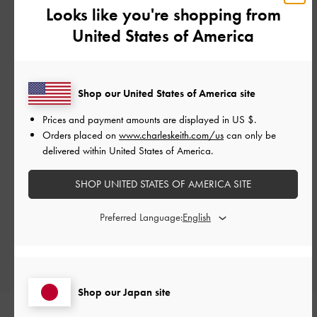
Looks like you're shopping from
United States of America
カスタマーレビュー
Shop our United States of America site
Prices and payment amounts are displayed in
US $
.
Orders placed on
www.charleskeith.com/us
can only be
delivered within United States of America.
ご感想をお聞かせください
SHOP UNITED STATES OF AMERICA SITE
Let us know what you think
Preferred Language:
レビューを書く
Shop our Japan site