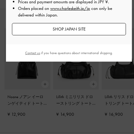
Prices and payment amounts are displayed in
JPY ¥
.
Orders placed on
www.charleskeith.jp/jp
can only be
delivered within Japan.
おすすめのアイテム
SHOP JAPAN SITE
Contact us
if you have questions about international shipping.
Noane ノアン イーロ
Lillith ミニリリス ドロ
Lillith リリス 
ンゲイティド トート
ーストリング トート
トリング トート
バッグ
-
ノワール
バッグ
-
ブラック
グ
-
ブラック
¥ 12,900
¥ 14,900
¥ 16,900