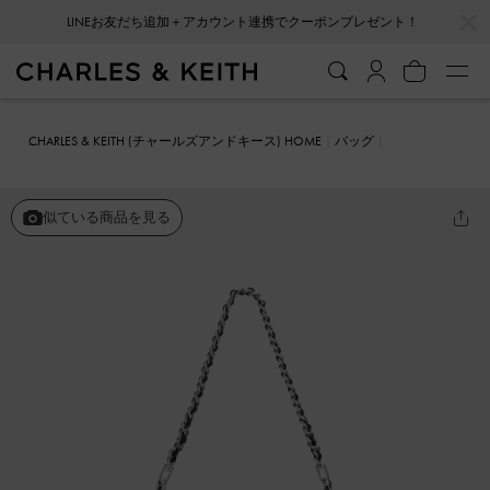
…
…
LINEお友だち追加＋アカウント連携でクーポンプレゼント！
CHARLES & KEITH (チャールズアンドキース) HOME
バッグ
ホーボーバッグ
Duo ドゥオ キルト フロントポケット チェーン ホー
ボーバッグ
似ている商品を見る