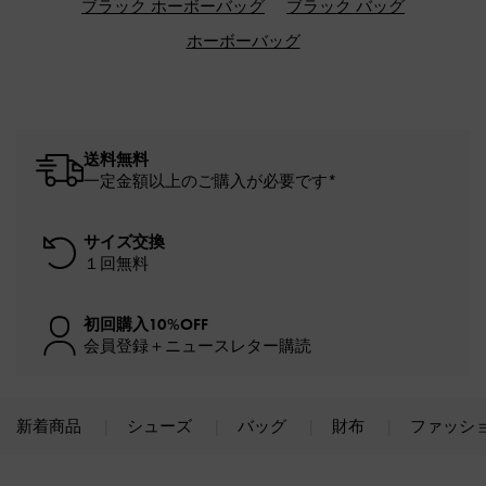
ブラック ホーボーバッグ
ブラック バッグ
ホーボーバッグ
送料無料
一定金額以上のご購入が必要です*
サイズ交換
１回無料
初回購入10%OFF
会員登録＋ニュースレター購読
新着商品
シューズ
バッグ
財布
ファッシ
Site footer