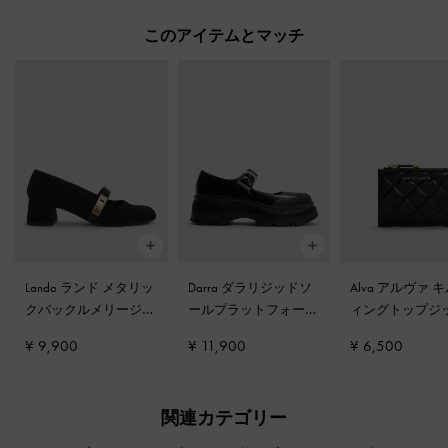
このアイテムとマッチ
Lando ランド メタリッ
Darra ダラリジッドソ
Alva アルヴァ 
クバックルメリージェ
ールプラットフォーム
ィングトップジ
ーンパンプス
-
ブラッ
メリージェーン
-
ブラ
スモールウォレ
¥ 9,900
¥ 11,900
¥ 6,500
ク2
ックボックス
ブラック
関連カテゴリー