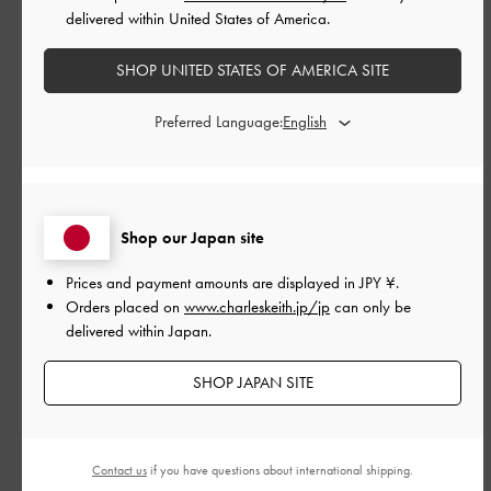
もっと見る
delivered within United States of America.
SHOP UNITED STATES OF AMERICA SITE
このレビューは役に立ちましたか？
0
0
Preferred Language:
公
2026-05-23
ご利用者様
開
プレゼント用に購入させて頂き
日
Shop our Japan site
ましたが デザインも綺麗で見た
Prices and payment amounts are displayed in
JPY ¥
.
目より収納も出来るようで、す
Orders placed on
www.charleskeith.jp/jp
can only be
delivered within Japan.
ごく気に入ってくれました‼️ 生
SHOP JAPAN SITE
地もしっかりしてます。ま
Contact us
if you have questions about international shipping.
プレゼント用に購入させて頂きましたが