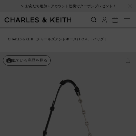
LINEお友だち追加＋アカウント連携でクーポンプレゼント！
…
…
会員登録＋ニュースレター登録で10%OFFクーポンプレゼント！
CHARLES & KEITH (チャールズアンドキース) HOME
バッグ
ミニバッグ
Lane レーン チェーンリンクショルダーバッグ
似ている商品を見る