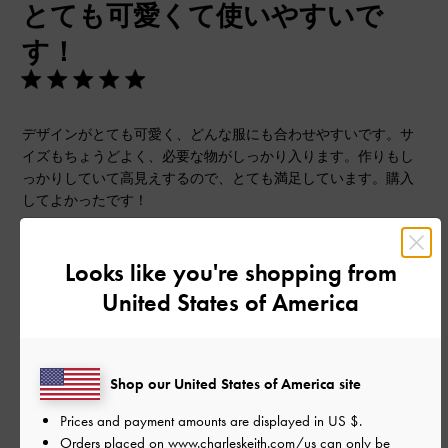
とても可愛くて使いやすいで
日
す！
デザインがとても可愛く、どんな服にも合わせやすいです。サ
イズもちょうどよく、必要な物がしっかり入ります。作りもし
っかりしていて高見えするので、とても満足しています。購入
してよかったです！
|
サイズ:
その他（シューズ以外）
カラー:
ピンク系
Looks like you're shopping from
デザイン
United States of America
とても良かった
品質
Shop our United States of America site
とても良かった
Prices and payment amounts are displayed in
US $
.
Orders placed on
www.charleskeith.com/us
can only be