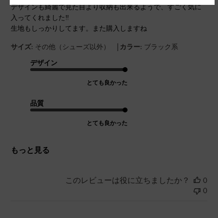
デザインも綺麗で見た目より収納も出来るようで、すごく気に
入ってくれました‼️
生地もしっかりしてます。また購入しますね
|
サイズ:
その他（シューズ以外）
カラー:
ブラック系
デザイン
とても良かった
品質
とても良かった
もっと見る
このレビューは役に立ちましたか？
0
0