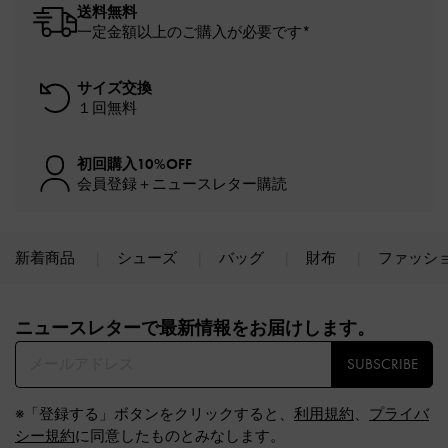
送料無料
一定金額以上のご購入が必要です*
サイズ交換
１回無料
初回購入10%OFF
会員登録＋ニュースレター購読
新着商品
シューズ
バッグ
財布
ファッシ
Site footer
ニュースレターで最新情報をお届けします。​
SUBSCRIBE
※「登録する」ボタンをクリックすると、
利用規約
、
プライバ
シー規約
に同意したものとみなします。