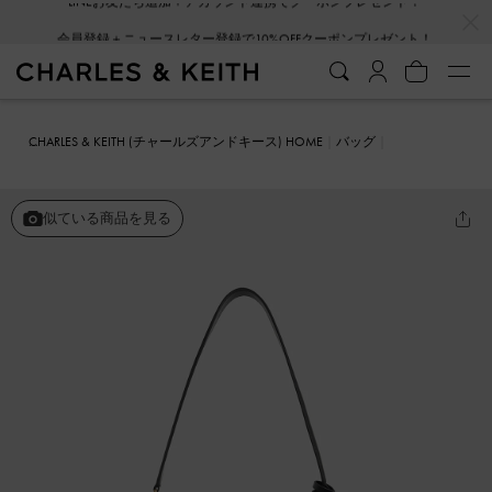
…
…
会員登録＋ニュースレター登録で10%OFFクーポンプレゼント！
CHARLES & KEITH (チャールズアンドキース) HOME
バッグ
トートバッグ
Kerry ケリー トップハンドルサッチェルバッグ
似ている商品を見る