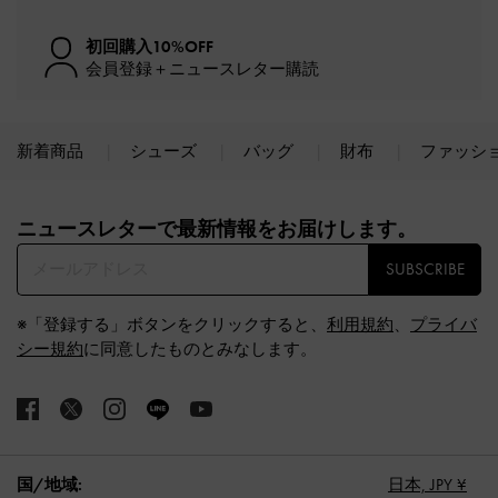
初回購入10%OFF
会員登録＋ニュースレター購読
新着商品
シューズ
バッグ
財布
ファッシ
Site footer
ニュースレターで最新情報をお届けします。​
SUBSCRIBE
※「登録する」ボタンをクリックすると、
利用規約
、
プライバ
シー規約
に同意したものとみなします。
国/地域:
日本,
JPY ¥