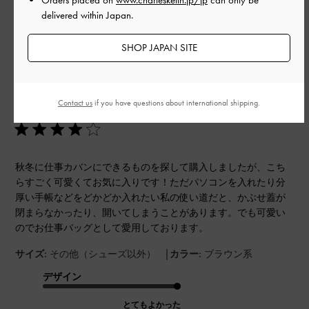
このレビューは役に立ちましたか？
2
delivered within Japan.
0
SHOP JAPAN SITE
公
2025-11-08
ご利用者様
開
Contact us
if you have questions about international shipping.
可愛くてに気に入ってます
日
秋冬に仕事カバンにできるものを探して購入しましたが、こち
らすごく可愛くてお気に入りです！ただパソコンを入れたり分
厚い手帳などをどかどか入れたい私の使い道だと、かぶせ蓋が
閉まらなかったり、開いてしまうことがあります。でも可愛い
のでお仕事バッグとして愛用しております。
|
サイズ:
その他（シューズ以外）
カラー:
ブラウン系
デザイン
とてもよかった