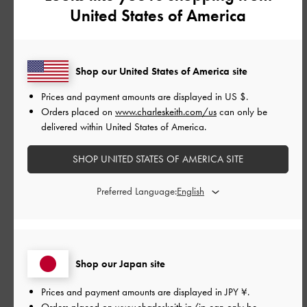
United States of America
仕切りもあり、ハンドバッグにもショルダーにもなる便利さ、
高級感、一目惚れで購入しました。実際とても使い勝手がよく
満足しています。
ただ一つだけ、重くなるとショルダーの元のところが引っ張ら
Shop our United States of America site
れて形が崩れてしまい、ここから裂けてくるかもしれないと不
Prices and payment amounts are displayed in
US $
.
安になるので⭐︎1つマイナスにしました。
Orders placed on
www.charleskeith.com/us
can only be
|
delivered within United States of America.
サイズ:
その他（シューズ以外）
カラー:
ブラック系
デザイン
SHOP UNITED STATES OF AMERICA SITE
とてもよかった
Preferred Language:
品質
とてもよかった
Shop our Japan site
もっと見る
Prices and payment amounts are displayed in
JPY ¥
.
Orders placed on
www.charleskeith.jp/jp
can only be