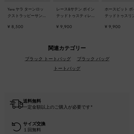
Yara ヤラ ターンロッ
レース&サテン ポイン
ホースビット ポ
クストラッピーサンダ
テッドトゥスティレッ
テッドトゥスリ
ル
-
ブラック
トヒールパンプス
-
ブ
ックパンプス
-
¥ 8,500
¥ 9,900
¥ 9,900
ラックテクスチャー
ク
関連カテゴリー
ブラック トートバッグ
ブラック バッグ
トートバッグ
送料無料
一定金額以上のご購入が必要です*
サイズ交換
１回無料