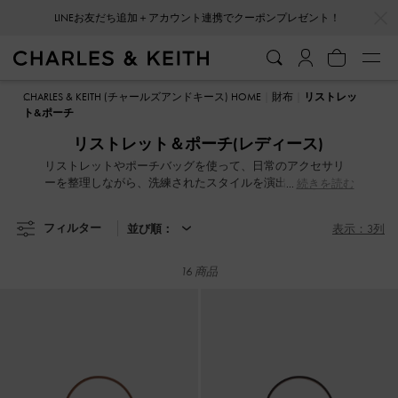
…
…
LINEお友だち追加＋アカウント連携でクーポンプレゼント！
LINEお友だち追加＋アカウント連携でクーポンプレゼント！
CHARLES & KEITH (チャールズアンドキース) HOME
財布
リストレッ
ト&ポーチ
リストレット＆ポーチ(レディース)
リストレットやポーチバッグを使って、日常のアクセサリ
ーを整理しながら、洗練されたスタイルを演出しません
続きを読む
か？カードや現金、スマートフォンやAirPodsなどがしっか
り収まる絶妙なサイズ感が魅力です。機能的でありながら
フィルター
並び順：
表示：3列
ファッショナブルなリストレットとポーチは、コーディネ
ートのワンポイントでアクセサリーのように簡単に取り入
れることが出来ます。
16 商品