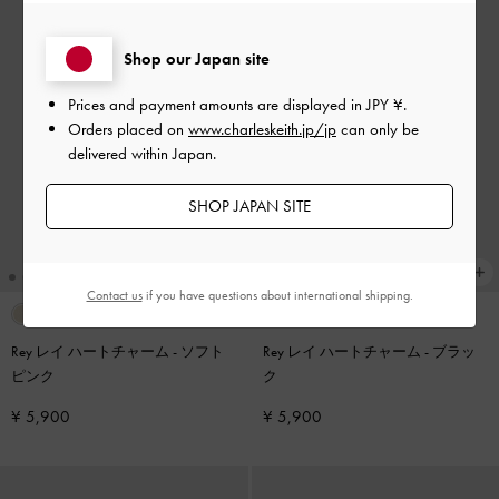
Shop our Japan site
Prices and payment amounts are displayed in
JPY ¥
.
Orders placed on
www.charleskeith.jp/jp
can only be
delivered within Japan.
SHOP JAPAN SITE
Contact us
if you have questions about international shipping.
Rey レイ ハートチャーム
-
ソフト
Rey レイ ハートチャーム
-
ブラッ
ピンク
ク
¥ 5,900
¥ 5,900