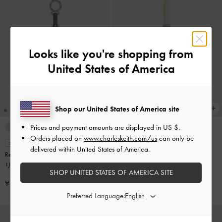
Looks like you're shopping from
United States of America
Shop our United States of America site
Prices and payment amounts are displayed in
US $
.
Orders placed on
www.charleskeith.com/us
can only be
Rey レイ ハートチャーム
-
クリー
オンライン限定
delivered within United States of America.
Reese リース ボウ トップハンドル
ム
リスレット
-
スモーキーブルー
SHOP UNITED STATES OF AMERICA SITE
¥ 5,900
¥ 7,900
Preferred Language: