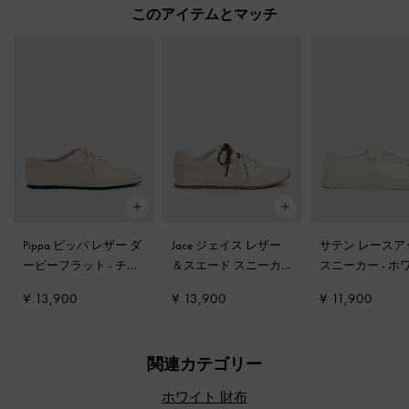
このアイテムとマッチ
Pippa ピッパ レザー ダ
Jace ジェイス レザー
サテン レースア
ービーフラット
-
チョ
＆スエード スニーカ
スニーカー
-
ホ
ーク
ー
-
チョーク
¥ 13,900
¥ 13,900
¥ 11,900
関連カテゴリー
ホワイト 財布