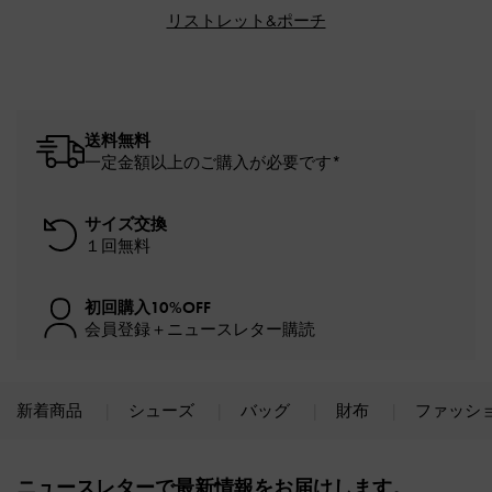
リストレット&ポーチ
送料無料
一定金額以上のご購入が必要です*
サイズ交換
１回無料
初回購入10%OFF
会員登録＋ニュースレター購読
新着商品
シューズ
バッグ
財布
ファッシ
Site footer
ニュースレターで最新情報をお届けします。​