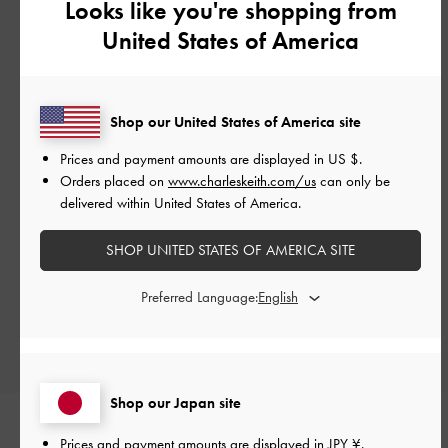
Looks like you're shopping from
United States of America
カスタマーレビュー
Shop our United States of America site
Prices and payment amounts are displayed in
US $
.
Orders placed on
www.charleskeith.com/us
can only be
delivered within United States of America.
ご感想をお聞かせください
SHOP UNITED STATES OF AMERICA SITE
Let us know what you think
Preferred Language:
レビューを書く
Shop our Japan site
Prices and payment amounts are displayed in
JPY ¥
.