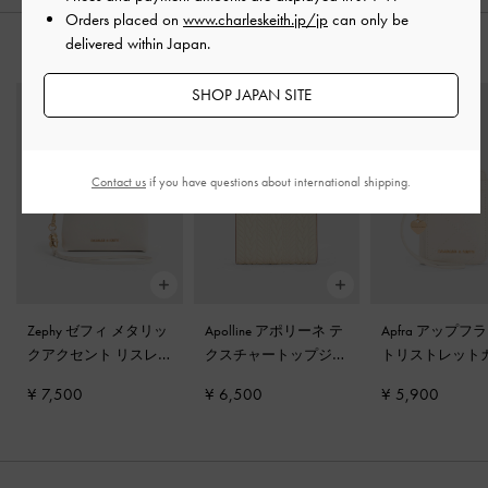
Orders placed on
www.charleskeith.jp/jp
can only be
delivered within Japan.
おすすめのアイテム
SHOP JAPAN SITE
Contact us
if you have questions about international shipping.
Zephy ゼフィ メタリッ
Apolline アポリーネ テ
Apfra アップフ
クアクセント リスレ
クスチャートップジッ
トリストレット
ット
-
クリーム
プウォレット
-
クリー
ホルダー
-
クリ
¥ 7,500
¥ 6,500
¥ 5,900
ム