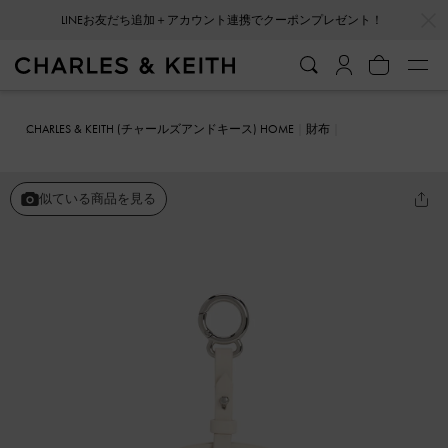
…
…
LINEお友だち追加＋アカウント連携でクーポンプレゼント！
CHARLES & KEITH (チャールズアンドキース) HOME
財布
リストレット&ポーチ
Reese リース ボウ トップハンドル リスレット
似ている商品を見る