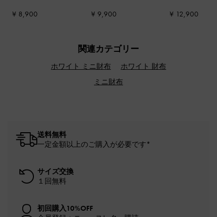
ッピートゥリングヒー
ル
-
クリーム
ダーバッグ
-
ク
¥ 8,900
¥ 9,900
¥ 12,900
ルサンダル
-
チョーク
関連カテゴリー
ホワイト ミニ財布
ホワイト 財布
ミニ財布
送料無料
一定金額以上のご購入が必要です*
サイズ交換
１回無料
初回購入10%OFF