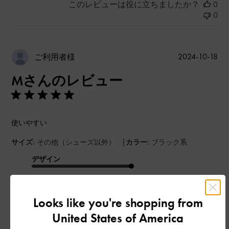
このレビューは役に立ちましたか？
0
0
公
2024-10-18
ご利用者様
開
Mさんのレビュー
日
使いやすい
|
サイズ:
その他（シューズ以外）
カラー:
ブラック系
デザイン
とてもよかった
Looks like you're shopping from
品質
United States of America
とてもよかった