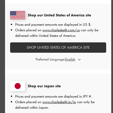
もっと見る
Shop our United States of America site
Prices and payment amounts are displayed in
US $
.
このレビューは役に立ちましたか？
0
Orders placed on
www.charleskeith.com/us
can only be
0
delivered within United States of America.
SHOP UNITED STATES OF AMERICA SITE
公
2024-10-08
ご利用者様
開
Preferred Language:
メタリックカラー
日
とてもオシャレなメタリックカラーです！
Shop our Japan site
サイズ感も使いやすくお気に入りです。
Prices and payment amounts are displayed in
JPY ¥
.
|
サイズ:
その他（シューズ以外）
カラー:
シルバー系
Orders placed on
www.charleskeith.jp/jp
can only be
delivered within Japan.
デザイン