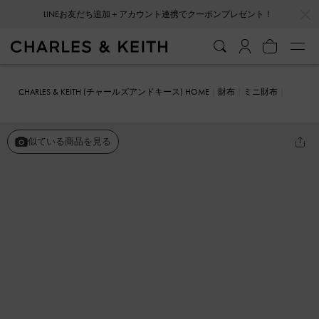
…
…
会員登録＋ニュースレター登録で10%OFFクーポンプレゼント！
CHARLES & KEITH (チャールズアンドキース) HOME
財布
ミニ財布
Xylia ザイリア ジップアラウンドウォレット
似ている商品を見る