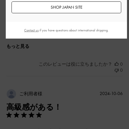
とてもよかった
SHOP JAPAN SITE
品質
Contact us
if you have questions about international shipping.
とてもよかった
もっと見る
このレビューは役に立ちましたか？
0
0
公
2024-10-06
ご利用者様
開
高級感がある！
日