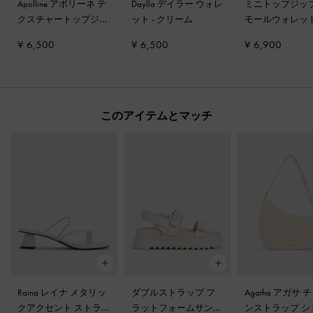
Apolline アポリーネ テ
Daylla デイラー ウォレ
ミニトップジップ
クスチャートップジッ
ット
-
クリーム
モールウォレッ
プウォレット
-
クリー
イボリー
¥ 6,500
¥ 6,500
¥ 6,900
ム
このアイテムとマッチ
Raina レイナ メタリッ
ダブルストラップ フ
Agatha アガサ 
クアクセント ストラ
ラットフォームサンダ
ンストラップ シ