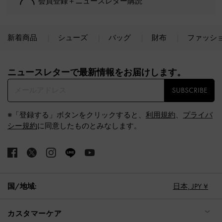
会員登録＋ニュースレター購読
新着商品
シューズ
バッグ
財布
ファッシ
Site footer
ニュースレターで最新情報をお届けします。​
SUBSCRIBE
※「登録する」ボタンをクリックすると、
利用規約
、
プライバ
シー規約
に同意したものとみなします。
国/地域:
日本,
JPY ¥
カスタマーケア