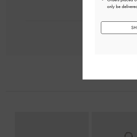
only be delivere
SH