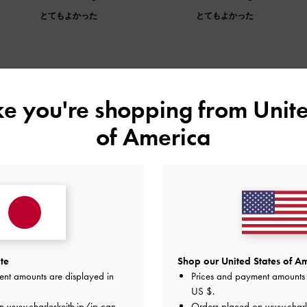
とてもよかった
とてもよかった
ike you're shopping from
Unite
デザイン
品質
快適さ
全て
全て
全て
of America
品質
快適さ
te
Shop our United States of Am
とてもよかった
とてもよかった
とても
ent amounts are displayed in
Prices and payment amounts 
US $
.
on
www.charleskeith.jp/jp
can
Orders placed on
www.charl