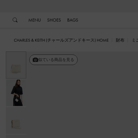
…
…
MENU
SHOES
BAGS
CHARLES & KEITH (チャールズアンドキース) HOME
財布
ミ
似ている商品を見る