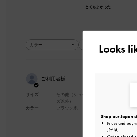
とてもよかった
Looks l
カラー
サイズ
全て
全て
可愛い
ご利用者様
サイズ
その他（シュー
可愛い
ズ以外）
カラー
ブラウン系
デザイン
Shop our Japan si
Prices and paym
JPY ¥
.
Orders placed 