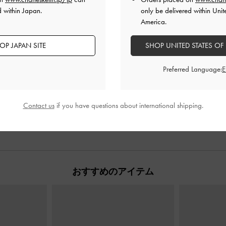
d within Japan.
only be delivered within Unit
America.
OP JAPAN SITE
SHOP UNITED STATES OF
Preferred Language:
Contact us
if you have questions about international shipping.
おすすめのアイテム