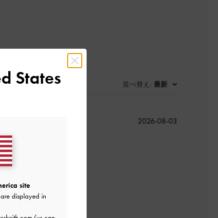
d States
並べ替え
最新
:
公
2026-08-03
開
日
erica site
よかった
are displayed in
eskeith.com/us
can