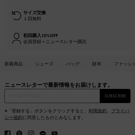
サイズ交換
１回無料
初回購入10%OFF
会員登録＋ニュースレター購読
新着商品
シューズ
バッグ
財布
ファッシ
Site footer
ニュースレターで最新情報をお届けします。​
SUBSCRIBE
※「登録する」ボタンをクリックすると、
利用規約
、
プライバ
シー規約
に同意したものとみなします。