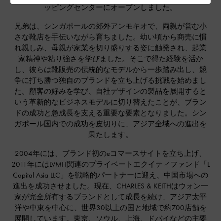
ッピングセンターにオープンしました。
兄弟は、シンガポールの郊外アンモキオで、両親が営む小
さな靴店を手伝いながら育ちました。幼い頃から商売に慣
れ親しみ、母親が家業を切り盛りする姿に触発され、起業
家精神や粘り強さを学びました。そこで得た経験を活か
し、彼らは靴販売の伝統的なモデルから一歩踏み出し、競
争に打ち勝つ独自のブランドを立ち上げる挑戦を始めまし
た。顧客の好みを学び、自社デザインの製品を展開すると
いう革新的なビジネスモデルに切り替えたことが、ブラン
ドの成功と急成長を支える重要な要素となりました。シン
ガポール国内での成功を皮切りに、アジア全域への進出を
果たします。
2004年には、ブランド初のeコマースサイトを立ち上げ、
2011年にはLVMH関連のプライベートエクイティファンド「L
Capital Asia LLC」を戦略的パートナーに迎え、中国市場への
進出を成功させました。現在、CHARLES & KEITHはウォン一
家が完全所有するブランドとして成長を続け、アジア太平
洋や中東を中心に、世界30以上の国と地域で約700店舗を
展開しています。東京、ソウル、上海、ドバイなどの主要