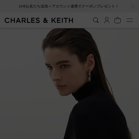
…
…
LINEお友だち追加＋アカウント連携でクーポンプレゼント！