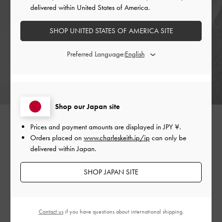
delivered within United States of America.
SHOP UNITED STATES OF AMERICA SITE
Preferred Language:
Shop our Japan site
Prices and payment amounts are displayed in
JPY ¥
.
Orders placed on
www.charleskeith.jp/jp
can only be
背景
delivered within Japan.
シンガポール出身の起業家、チャールズとキース・ウォン
SHOP JAPAN SITE
兄弟は、1996年に自らの名を冠したブランド「CHARLES &
KEITH（チャールズ＆キース）」を設立しました。ファッシ
ョンの持つ変革力を活かし、世界中の女性が創造性と自信
を解き放つことを目指すビジョンのもとに生まれたブラン
Contact us
if you have questions about international shipping.
ドです。最初の店舗は、シンガポール中心部のアマラショ