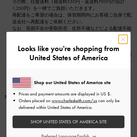
その際、往復送料（発送料550円・返送料700円の合計
1,250円）を一律でご負担いただきます。
再配達をご希望の場合は、保管期間内にお客様ご自身で配
送会社へ再配達をご依頼ください。
なお、長期不在や受取拒否、住所不備などによる配達不能
が累計2回以上となった場合、今後のお取引をお断りする
場合がございます。あらかじめご了承ください。
Looks like you're shopping from
当サイトでは現在、配送時の「置き配」サービスはご利用
United States of America
いただけません。配送時は、必ずご在宅のうえで商品をお
受け取りください。置き配をご希望された場合でも、配送
トラブル（紛失・盗難・破損等）について、当社では責任
を負いかねます。
Shop our United States of America site
Prices and payment amounts are displayed in
US $
.
7条 返品および返金
Orders placed on
www.charleskeith.com/us
can only be
delivered within United States of America.
※詳細については、当サイト上の「
返品について
」もお読
みください。
SHOP UNITED STATES OF AMERICA SITE
適用範囲
Preferred Language: