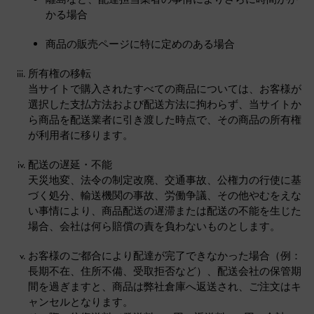
かる場合
商品の販売ページに特に定めのある場合
所有権の移転
当サイトで購入されたすべての商品については、お客様が
選択した支払方法および配送方法に拘わらず、当サイトか
ら商品を配送業者に引き渡した時点で、その商品の所有権
が利用者に移ります。
配送の遅延・不能
天災地変、法令の制定改廃、交通事故、公権力の行使に基
づく処分、輸送機関の事故、労働争議、その他やむをえな
い事情により、商品配送の遅滞または配送の不能を生じた
場合、会社は何ら賠償の責を負わないものとします。
お客様のご都合により配達が完了できなかった場合（例：
長期不在、住所不備、受取拒否など）、配送会社の保管期
間を過ぎますと、商品は弊社倉庫へ返送され、ご注文はキ
ャンセルとなります。