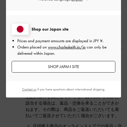
当サイトでは、以下のすべての条件を満たしてい
る場合に限り、商品の返品を承ります。
商品お届け日から14日以内であること
Shop our Japan site
商品が未使用であること
Prices and payment amounts are displayed in
JPY ¥
.
商品および付属品（靴箱・商品袋・形状保持材
Orders placed on
www.charleskeith.jp/jp
can only be
など）が、お届け時と同様の状態で揃っている
delivered within Japan.
こと
返品をご希望の場合は、「マイアカウント」より
SHOP JAPAN SITE
該当のご注文を選択し、「返品・交換を申請す
る」ボタンから、画面の案内に沿って申請してく
ださい。
Contact us
if you have questions about international shipping.
上記の条件を満たしていても、以下のいずれかに
該当する場合は、返品・交換を承ることができか
ねます。その際は、商品をご返送いただいても着
払いでご返送させていただく場合がございます。
店頭購入商品のオンラインストアでの返品・交