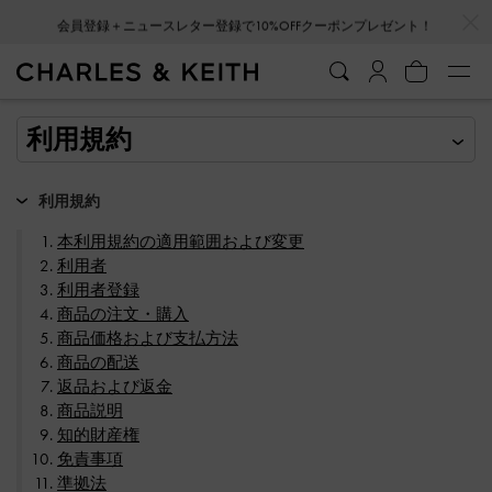
…
…
会員登録＋ニュースレター登録で10%OFFクーポンプレゼント！
利用規約
本利用規約の適用範囲および変更
利用者
利用者登録
商品の注文・購入
商品価格および支払方法
商品の配送
返品および返金
商品説明
知的財産権
免責事項
準拠法