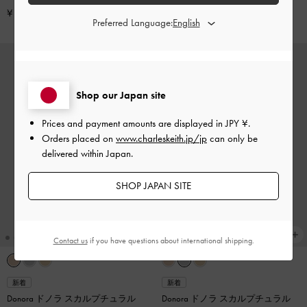
¥ 4,500
¥ 4,500
Preferred Language:
Shop our Japan site
Prices and payment amounts are displayed in
JPY ¥
.
Orders placed on
www.charleskeith.jp/jp
can only be
delivered within Japan.
SHOP JAPAN SITE
Contact us
if you have questions about international shipping.
新着
新着
Donora ドノラ スカルプチュラル
Donora ドノラ スカルプチュラル