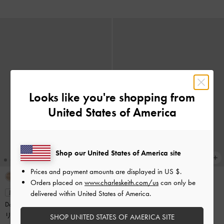
Looks like you're shopping from
United States of America
Shop our United States of America site
Prices and payment amounts are displayed in
US $
.
Orders placed on
www.charleskeith.com/us
can only be
delivered within United States of America.
新着
新着
Donora ドノラ スカルプチュラル
Donora ドノラ スカルプチュラル
リング
-
シルバー
リング
-
ゴールド
SHOP UNITED STATES OF AMERICA SITE