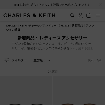
…
…
LINEお友だち追加＋アカウント連携でクーポンプレゼント！
会員登録＋ニュースレター登録で10%OFFクーポンプレゼント！
LINEお友だち追加＋アカウント連携でクーポンプレゼント！
会員登録＋ニュースレター登録で10%OFFクーポンプレゼント！
CHARLES & KEITH (チャールズアンドキース) HOME
新着商品
ファッ
ション雑貨
新着商品： レディース アクセサリー
モダンで洗練されたネックレス、リング、その他のアクセ
サリーが、厳選されたルックに華やかさをトッピングして
続きを読む
くれます。
フィルター
並び順：
表示：3列
24 商品