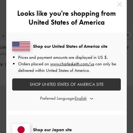
Looks like you're shopping from
United States of America
Shop our United States of America site
Lillith リリス ドローストリング トート
Tricha トリチャ ノッテッドベルト ト
バッグ
-
ピーカンブラウン
ップハンドルバッグ
-
ブラック
Prices and payment amounts are displayed in
US $
.
Orders placed on
www.charleskeith.com/us
can only be
¥ 17,900
¥ 13,900
delivered within United States of America.
SHOP UNITED STATES OF AMERICA SITE
Preferred Language:
Shop our Japan site