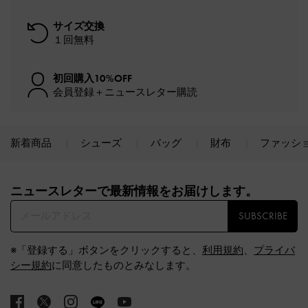
サイズ交換
１回無料
初回購入10%OFF
会員登録＋ニュースレター購読
新着商品
シューズ
バッグ
財布
ファッシ
Site footer
ニュースレターで最新情報をお届けします。​
SUBSCRIBE
※「登録する」ボタンをクリックすると、
利用規約
、
プライバ
シー規約
に同意したものとみなします。