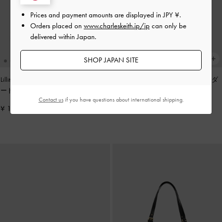
Prices and payment amounts are displayed in
JPY ¥
.
Orders placed on
www.charleskeith.jp/jp
can only be
delivered within Japan.
SHOP JAPAN SITE
Lillith ミニリリス ドローストリング ト
Lane レーン チェーンリンクショルダ
ートバッグ
-
ブラック
ーバッグ
-
ノワール
Contact us
if you have questions about international shipping.
¥ 14,900
¥ 12,900