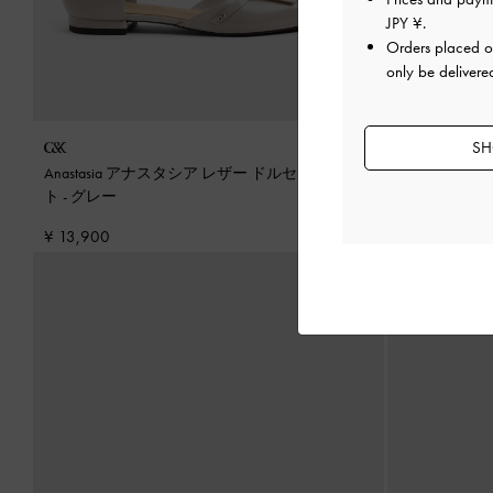
JPY ¥
.
Orders placed 
only be delivere
SH
Anastasia アナスタシア レザー ドルセイ フラッ
Anastasi
ト
-
グレー
ト
-
ブラック
¥ 13,900
¥ 13,900