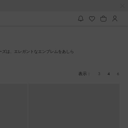
シリーズは、エレガントなエンブレムをあしら
表示：
3
4
6