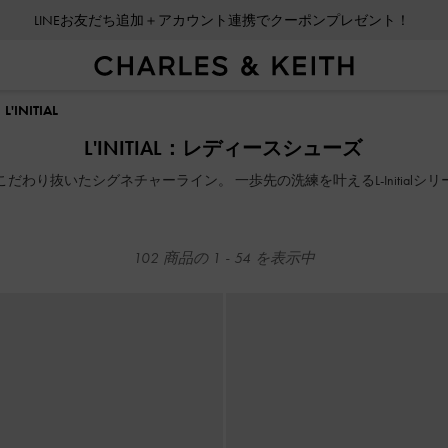
会員登録＋ニュースレター登録で10%OFFクーポンプレゼント！
LINEお友だち追加＋アカウント連携でクーポンプレゼント！
L'INITIAL
会員登録＋ニュースレター登録で10%OFFクーポンプレゼント！
L'INITIAL：レディースシューズ
だわり抜いたシグネチャーライン。 一歩先の洗練を叶えるL-Initial
102
商品の
1
-
54
を表示中