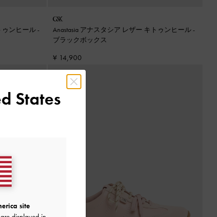
 キトゥンヒール
-
Anastasia アナスタシア レザー キトゥンヒール
-
ブラックボックス
¥ 14,900
d States
erica site
are displayed in