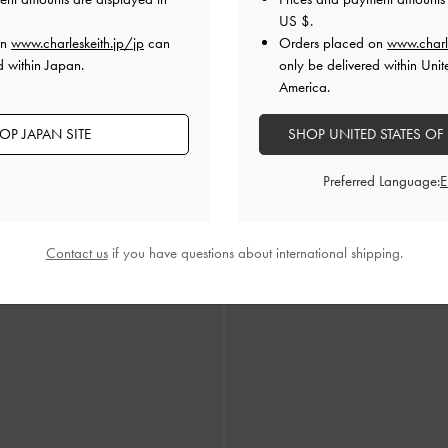
US $
.
on
www.charleskeith.jp/jp
can
Orders placed on
www.charl
d within Japan.
only be delivered within Unit
America.
OP JAPAN SITE
SHOP UNITED STATES OF
a アナスタシア レザー ドルセイ フラッ
Jace ジェイス レザー＆スエード
ボックス
ョーク
Preferred Language:
¥ 13,900
Contact us
if you have questions about international shipping.