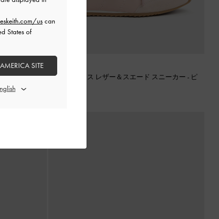
eskeith.com/us
can
ed States of
 AMERICA SITE
 スニーカー
-
チ
Jace ジェイス レザー＆スエード スニーカー
-
ピ
ンク
¥ 13,900