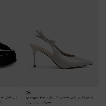
プトゥ プラット
Anastasia アナスタシア レザー スリングバック
ト
パンプス
-
グレー