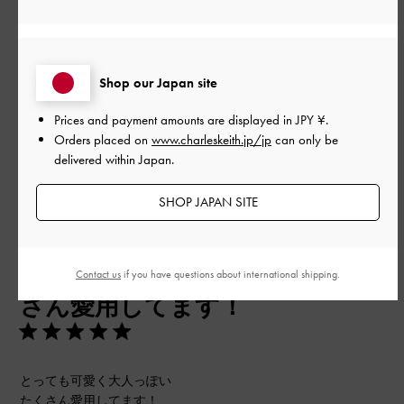
とても良かった
Shop our Japan site
もっと見る
Prices and payment amounts are displayed in
JPY ¥
.
このレビューは役に立ちましたか？
0
Orders placed on
www.charleskeith.jp/jp
can only be
0
delivered within Japan.
SHOP JAPAN SITE
公
2026-05-05
ご利用者様
開
とっても可愛く大人っぽい たく
日
Contact us
if you have questions about international shipping.
さん愛用してます！
とっても可愛く大人っぽい
たくさん愛用してます！