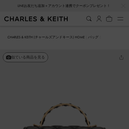
…
…
LINEお友だち追加＋アカウント連携でクーポンプレゼント！
CHARLES & KEITH (チャールズアンドキース) HOME
バッグ
ミニバッグ
Cressida クレシダ キルトプッシュロックトップハンドル
バッグ
似ている商品を見る