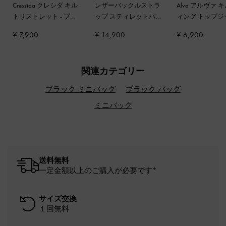
Cressida クレシダ キル
レザーバックルストラ
Alva アルヴァ 
トリストレット
-
ブラ
ップ スティレットパ
ィング トップジ
ック
ンプス
-
ブラック
カードホルダー
¥ 7,900
¥ 14,900
¥ 6,900
ック
関連カテゴリー
ブラック ミニバッグ
ブラック バッグ
ミニバッグ
送料無料
一定金額以上のご購入が必要です*
サイズ交換
１回無料