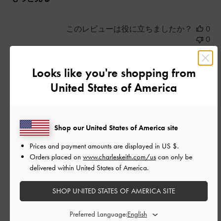
このレビューは役に立ちましたか？
0
0
Looks like you're shopping from
公
2026-05-25
ご利用者様
United States of America
開
良かったの商品です。
日
Shop our United States of America site
良かったの商品です。
Prices and payment amounts are displayed in
US $
.
Orders placed on
www.charleskeith.com/us
can only be
|
サイズ:
34/22cm
カラー:
ブラック系
delivered within United States of America.
デザイン
SHOP UNITED STATES OF AMERICA SITE
とても良かった
Preferred Language:
品質