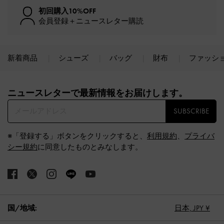
初回購入10%OFF
会員登録＋ニュースレター購読
新着商品
シューズ
バッグ
財布
ファッシ
Site footer
ニュースレターで最新情報をお届けします。​
SUBSCRIBE
※「登録する」ボタンをクリックすると、
利用規約
、
プライバ
シー規約
に同意したものとみなします。
国/地域:
日本,
JPY ¥