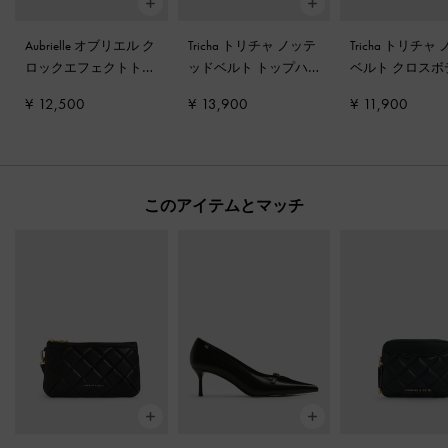
Aubrielle オブリエル ク
Tricha トリチャ ノッテ
Tricha トリチャ
ロックエフェクトトッ
ッドベルト トップハ
ベルト クロスボ
プハンドルバッグ
-
ブ
ンドルバッグ
-
ブラッ
バッグ
-
ブラッ
¥ 12,500
¥ 13,900
¥ 11,900
ラック
ク
このアイテムとマッチ