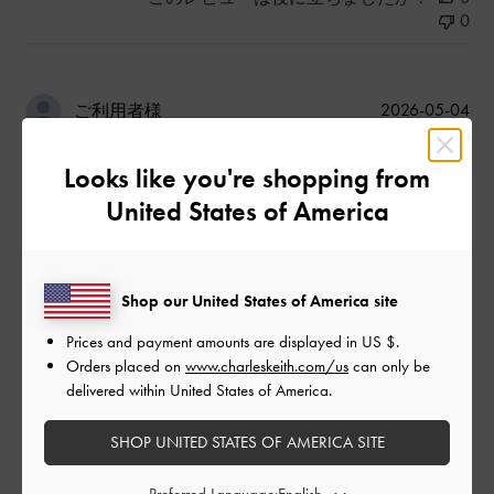
0
公
2026-05-04
ご利用者様
開
大学生の姪っ子に
日
Looks like you're shopping from
United States of America
姪っ子が以前から憧れていた商品だった為、プレゼントとして
購入しました。
Shop our United States of America site
すごく喜んでくれました！
Prices and payment amounts are displayed in
US $
.
|
サイズ:
その他（シューズ以外）
カラー:
ブラウン系
Orders placed on
www.charleskeith.com/us
can only be
デザイン
delivered within United States of America.
とてもよかった
SHOP UNITED STATES OF AMERICA SITE
品質
Preferred Language: