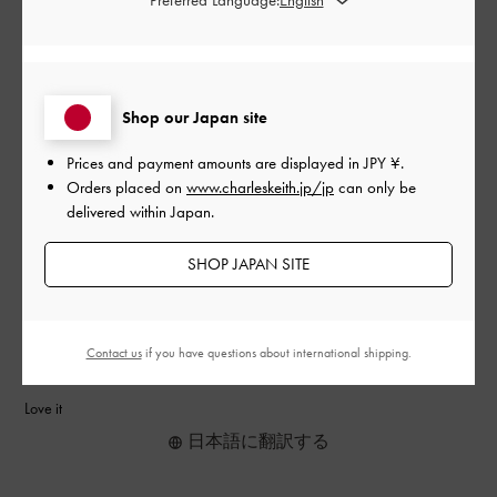
とてもよかった
もっと見る
Shop our Japan site
このレビューは役に立ちましたか？
0
Prices and payment amounts are displayed in
JPY ¥
.
0
Orders placed on
www.charleskeith.jp/jp
can only be
delivered within Japan.
SHOP JAPAN SITE
公
2026-02-06
ご利用者様
開
Bag & wallet
日
Contact us
if you have questions about international shipping.
Love it
日本語に翻訳する