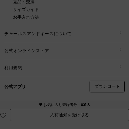
返品・交換
サイズガイド
お手入れ方法
チャールズアンドキースについて
公式オンラインストア
利用規約
ダウンロード
公式アプリ
© CHARLES & KEITH, all rights reserved
♥ お気に入り登録者数：
821人
入荷通知を受け取る