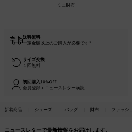
ミニ財布
送料無料
一定金額以上のご購入が必要です*
サイズ交換
１回無料
初回購入10%OFF
会員登録＋ニュースレター購読
新着商品
シューズ
バッグ
財布
ファッシ
Site footer
ニュースレターで最新情報をお届けします。​