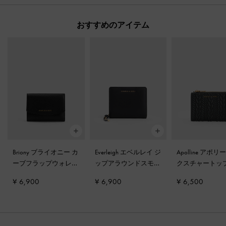
おすすめのアイテム
Briony ブライオニー カ
Everleigh エベルレイ ジ
Apolline アポリ
ーブフラップウォレッ
ップアラウンドスモー
クスチャートッ
ト
-
ブラック
ルウォレット
-
ブラッ
プウォレット
-
¥ 6,900
¥ 6,900
¥ 6,500
ク
ク