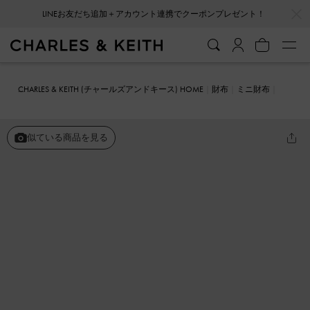
…
…
会員登録＋ニュースレター登録で10%OFFクーポンプレゼント！
CHARLES & KEITH (チャールズアンドキース) HOME
財布
ミニ財布
Midori ミドリ ジオメトリックトップジップウォレット
似ている商品を見る