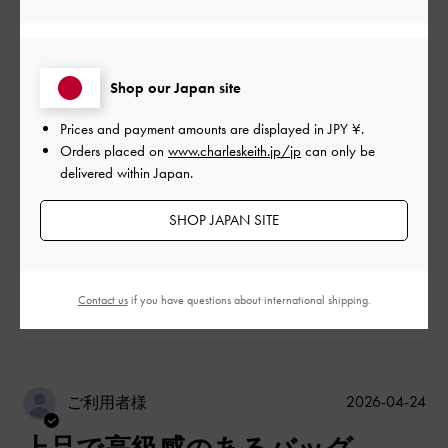
|
サイズ:
その他（シューズ以外）
カラー:
ブラック系
デザイン
Shop our Japan site
よかった
Prices and payment amounts are displayed in
JPY ¥
.
品質
Orders placed on
www.charleskeith.jp/jp
can only be
delivered within Japan.
よかった
SHOP JAPAN SITE
もっと見る
このレビューは役に立ちましたか？
0
Contact us
if you have questions about international shipping.
0
公
2026-04-24
ご利用者様
開
日