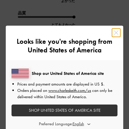
よかった
品質
とてもよかった
Looks like you're shopping from
もっと見る
United States of America
このレビューは役に立ちましたか？
0
0
Shop our United States of America site
Prices and payment amounts are displayed in
US $
.
公
2026-04-25
ご利用者様
Orders placed on
www.charleskeith.com/us
can only be
開
delivered within United States of America.
いい感じです
日
SHOP UNITED STATES OF AMERICA SITE
Preferred Language:
いい感じです