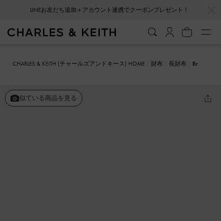
…
…
LINEお友だち追加＋アカウント連携でクーポンプレゼント！
CHARLES & KEITH (チャールズアンドキース) HOME
財布
長財布
Br
iony ブライオニー カーブフラップロングウォレット
似ている商品を見る