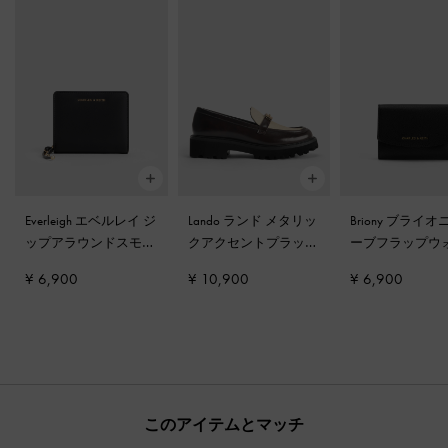
Everleigh エベルレイ ジ
Lando ランド メタリッ
Briony ブライオ
ップアラウンドスモー
クアクセントプラット
ーブフラップウ
ルウォレット
-
ブラッ
フォームローファー
-
ト
-
ブラック
¥ 6,900
¥ 10,900
¥ 6,900
ク
マルチ
このアイテムとマッチ