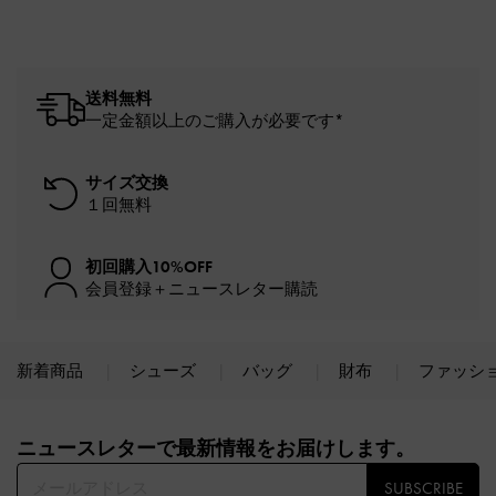
送料無料
一定金額以上のご購入が必要です*
サイズ交換
１回無料
初回購入10%OFF
会員登録＋ニュースレター購読
新着商品
シューズ
バッグ
財布
ファッシ
Site footer
ニュースレターで最新情報をお届けします。​
SUBSCRIBE