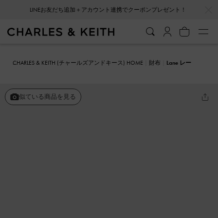
…
…
LINEお友だち追加＋アカウント連携でクーポンプレゼント！
CHARLES & KEITH (チャールズアンドキース) HOME
財布
Lane レー
ン ハンドルウォレット
似ている商品を見る