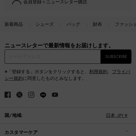
会員登録＋ニュースレター購読
新着商品
シューズ
バッグ
財布
ファッシ
Site footer
ニュースレターで最新情報をお届けします。​
SUBSCRIBE
※「登録する」ボタンをクリックすると、
利用規約
、
プライバ
シー規約
に同意したものとみなします。
国/地域:
日本,
JPY ¥
カスタマーケア