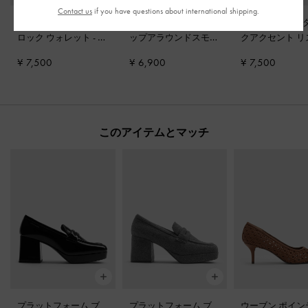
Contact us
if you have questions about international shipping.
Tricha トリチャ ターン
Everleigh エベルレイ ジ
Zephy ゼフィ 
ロック ウォレット
-
ブ
ップアラウンドスモー
クアクセント リ
ラック
ルウォレット
-
ブラッ
ット
-
ブラック
¥ 7,500
¥ 6,900
¥ 7,500
ク
このアイテムとマッチ
プラットフォーム ブ
プラットフォーム ブ
ウーブン ポイン