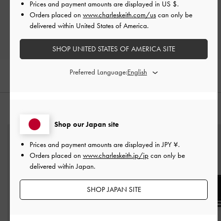
Prices and payment amounts are displayed in
US $
.
Orders placed on
www.charleskeith.com/us
can only be
レビューを書く
delivered within United States of America.
SHOP UNITED STATES OF AMERICA SITE
Preferred Language:
おすすめのアイテム
Shop our Japan site
Prices and payment amounts are displayed in
JPY ¥
.
Orders placed on
www.charleskeith.jp/jp
can only be
delivered within Japan.
SHOP JAPAN SITE