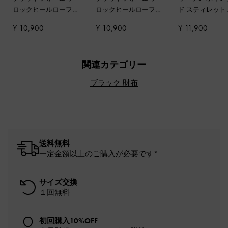
ロックヒールローファ
ロックヒールローファ
ド スティレット
ーパンプス
-
ブラック
ーパンプス
-
グレー
プス
-
ブラウン
¥ 10,900
¥ 10,900
¥ 11,900
ボックス
関連カテゴリー
ブラック 財布
送料無料
一定金額以上のご購入が必要です*
サイズ交換
１回無料
初回購入10%OFF