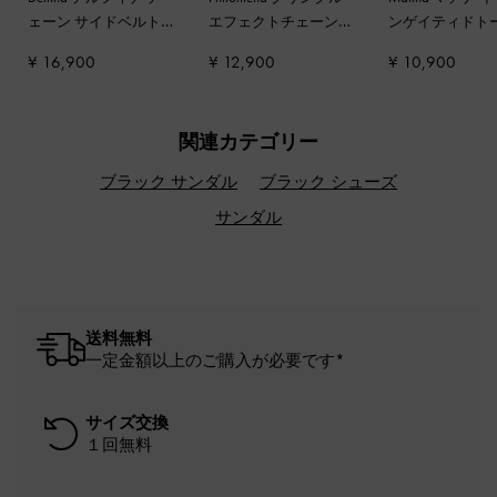
ェーン サイドベルト
エフェクトチェーンス
ンゲイティドト
トートバッグ
-
ノワー
トラップ クロスボデ
ッグ
-
プリズム
¥ 16,900
¥ 12,900
¥ 10,900
ル
ィバッグ
-
ノワール
ー
関連カテゴリー
ブラック サンダル
ブラック シューズ
サンダル
送料無料
一定金額以上のご購入が必要です*
サイズ交換
１回無料