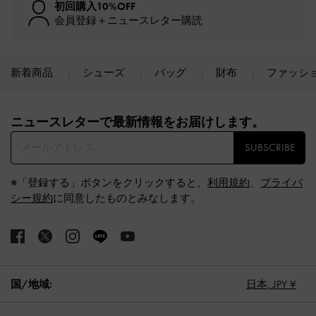
初回購入10%OFF
会員登録＋ニュースレター購読
新着商品
シューズ
バッグ
財布
ファッシ
Site footer
ニュースレターで最新情報をお届けします。​
SUBSCRIBE
※「登録する」ボタンをクリックすると、
利用規約
、
プライバ
シー規約
に同意したものとみなします。
国/地域:
日本,
JPY ¥