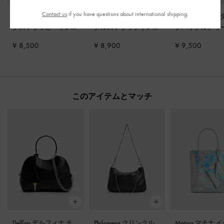
Contact us
if you have questions about international shipping.
Yara ヤラ ターンロッ
ブロックヒール アン
Lando ランド 
クストラッピーサンダ
クルストラップサンダ
クバックルメリ
ル
-
ブラック
ル
-
ブラック
ーンフラット
-
¥ 8,500
¥ 8,900
¥ 9,500
ク2
このアイテムとマッチ
Delfina デルフィナ チ
Philomena クリンクル
Matina マチナ 