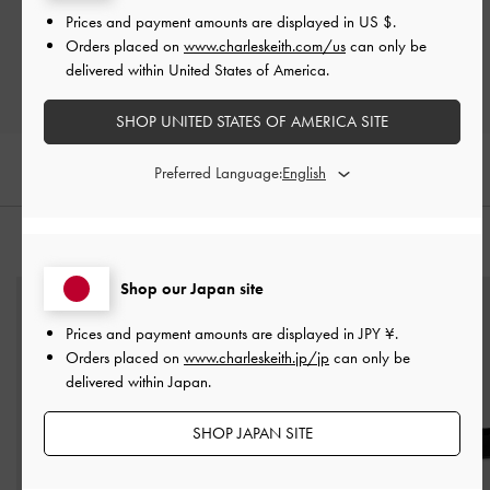
Prices and payment amounts are displayed in
US $
.
レビューを書く
Orders placed on
www.charleskeith.com/us
can only be
delivered within United States of America.
SHOP UNITED STATES OF AMERICA SITE
Preferred Language:
おすすめのアイテム
Shop our Japan site
Prices and payment amounts are displayed in
JPY ¥
.
Orders placed on
www.charleskeith.jp/jp
can only be
delivered within Japan.
SHOP JAPAN SITE