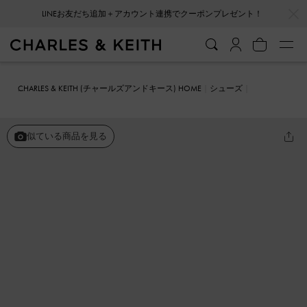
…
…
LINEお友だち追加＋アカウント連携でクーポンプレゼント！
CHARLES & KEITH (チャールズアンドキース) HOME
シューズ
サンダル
Raina レイナ トゥリング サンダル
似ている商品を見る