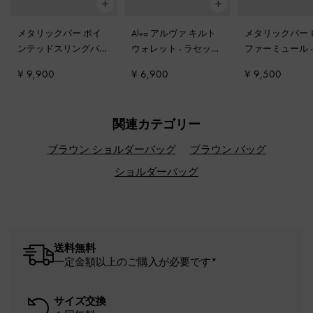
メタリックバー ポイ
Alva アルヴァ キルト
メタリックバー 
ンテッドスリングバッ
ウォレット
-
ラセット
ファーミュール
クスティレット
-
コニ
ブラウン
ャック
¥ 9,900
¥ 6,900
¥ 9,500
ャック
関連カテゴリー
ブラウン ショルダーバッグ
ブラウン バッグ
ショルダーバッグ
送料無料
一定金額以上のご購入が必要です*
サイズ交換