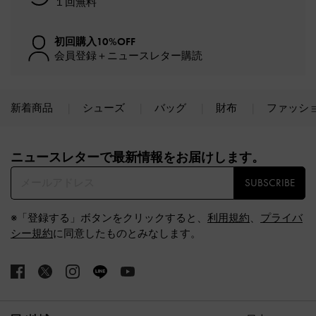
１回無料
初回購入10%OFF
会員登録＋ニュースレター購読
新着商品
シューズ
バッグ
財布
ファッシ
Site footer
ニュースレターで最新情報をお届けします。​
SUBSCRIBE
※「登録する」ボタンをクリックすると、
利用規約
、
プライバ
シー規約
に同意したものとみなします。