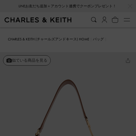
…
…
会員登録＋ニュースレター登録で10%OFFクーポンプレゼント！
CHARLES & KEITH (チャールズアンドキース) HOME
バッグ
ショルダーバッグ
Agatha アガサ チェーンストラップ ショルダーバ
ッグ
似ている商品を見る