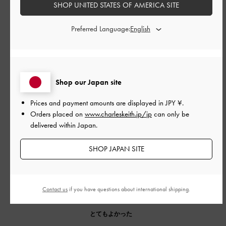
SHOP UNITED STATES OF AMERICA SITE
このレビューは役に立ちましたか？
1
Preferred Language:
0
公
2025-08-30
ご利用者様
開
Shop our Japan site
ちょっとした自分へのご褒美
日
Prices and payment amounts are displayed in
JPY ¥
.
Orders placed on
www.charleskeith.jp/jp
can only be
delivered within Japan.
生地もしっかりしており、意外と中は入ります！ブラウンゴー
ルドの組み合わせがとても可愛いです✨形もあまり被らないの
SHOP JAPAN SITE
で私はとても気に入っています♪
|
サイズ:
その他（シューズ以外）
カラー:
ブラック系
Contact us
if you have questions about international shipping.
デザイン
とてもよかった