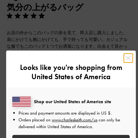
気分の上がるバッグ
日
お店の外からこのバッグの形を見て、即入店し購入しました。
肩にかけても腕にかけても、手で持っても可愛い。カジュアル
な服でもこのバッグ１つでお洒落になります。出会えて良かっ
たです。
|
サイズ:
その他（シューズ以外）
カラー:
ベージュ系
Looks like you're shopping from
United States of America
デザイン
とてもよかった
品質
Shop our United States of America site
Prices and payment amounts are displayed in
US $
.
とてもよかった
Orders placed on
www.charleskeith.com/us
can only be
delivered within United States of America.
もっと見る