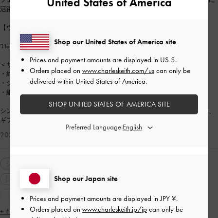
United States of America
活躍するアイテムです☆
【ウォレット】
Shop our United States of America site
"Haylen"フロントフラップ スモールウォレット
Prices and payment amounts are displayed in
US $
.
＜サイズ感＞
Orders placed on
www.charleskeith.com/us
can only be
・約8枚分のカードスロット
delivered within United States of America.
・ジップコインポケット
・紙幣スペース
SHOP UNITED STATES OF AMERICA SITE
シンプルなシルエットにチャームを組み合わせた、ご自身用にはもちろん、
ギフトにもおすすめしたいアイテムです♡
Preferred Language:
2026-05-28 にアップロード
シューズ
パンプス
バッグ
ショルダーバッグ
Shop our Japan site
財布・カードケース
ミニ財布
カジュアル
通勤
ギフト
人気アイテム
トレンドアイテム
軽量
Prices and payment amounts are displayed in
JPY ¥
.
Orders placed on
www.charleskeith.jp/jp
can only be
パーティー
太ヒール
旅行
デート
女子会
+ もっと見る