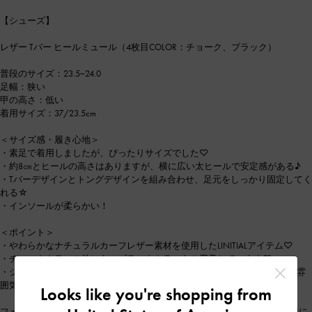
【シューズ】
レザー Tバー ヒールミュール（4枚目COLOR：チョーク、ブラック）
普段のサイズ：23.5~24.0
足幅：狭い
甲の高さ：低い
着用サイズ：37/23.5cm
＜サイズ感・履き心地＞
・素足で着用しましたが、ぴったりサイズでした♡
・約8㎝とヒールの高さはありますが、横に広い太ヒールで安定感がある♪
・Tバーデザインとトングデザインを組み合わせ、足元をしっかり固定してく
れる☆
・インソールが柔らかい！
＜ポイント＞
・やわらかなナチュラルカーフレザー素材を使用したLINITIALアイテム♡
・チョークカラーの他にも、ブラックカラーもご用意しています♡
・シンプルなデザインですが、ゴールドの「C&K」の金具がエレガントな雰
囲気をプラス☆
Looks like you're shopping from
フェミニンなルックから、ドレッシーなルックまでもマッチしやすい今季に