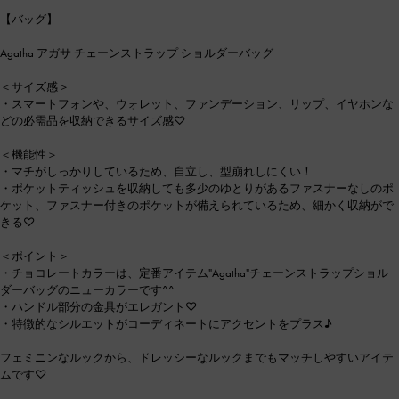
【バッグ】
Agatha アガサ チェーンストラップ ショルダーバッグ
＜サイズ感＞
・スマートフォンや、ウォレット、ファンデーション、リップ、イヤホンな
どの必需品を収納できるサイズ感♡
＜機能性＞
・マチがしっかりしているため、自立し、型崩れしにくい！
・ポケットティッシュを収納しても多少のゆとりがあるファスナーなしのポ
ケット、ファスナー付きのポケットが備えられているため、細かく収納がで
きる♡
＜ポイント＞
・チョコレートカラーは、定番アイテム"Agatha"チェーンストラップショル
ダーバッグのニューカラーです^^
・ハンドル部分の金具がエレガント♡
・特徴的なシルエットがコーディネートにアクセントをプラス♪
フェミニンなルックから、ドレッシーなルックまでもマッチしやすいアイテ
ムです♡