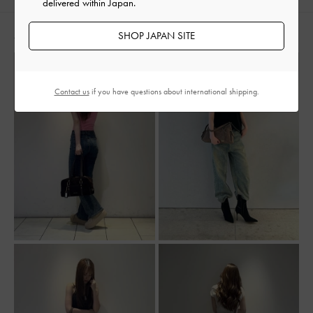
delivered within Japan.
脚長効果
人気のコーディネート
SHOP JAPAN SITE
Contact us
if you have questions about international shipping.