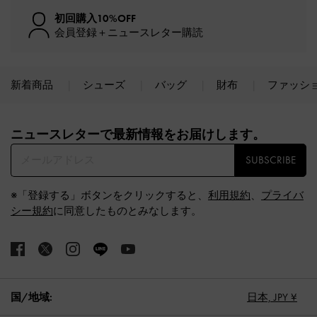
初回購入10%OFF
会員登録＋ニュースレター購読
新着商品
シューズ
バッグ
財布
ファッシ
Site footer
ニュースレターで最新情報をお届けします。​
SUBSCRIBE
※「登録する」ボタンをクリックすると、
利用規約
、
プライバ
シー規約
に同意したものとみなします。
国/地域:
日本,
JPY ¥