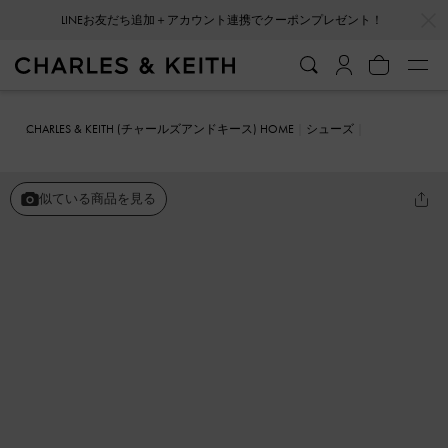
…
…
LINEお友だち追加＋アカウント連携でクーポンプレゼント！
CHARLES & KEITH (チャールズアンドキース) HOME
シューズ
ミュール
レザー Tバー ヒールミュール
似ている商品を見る