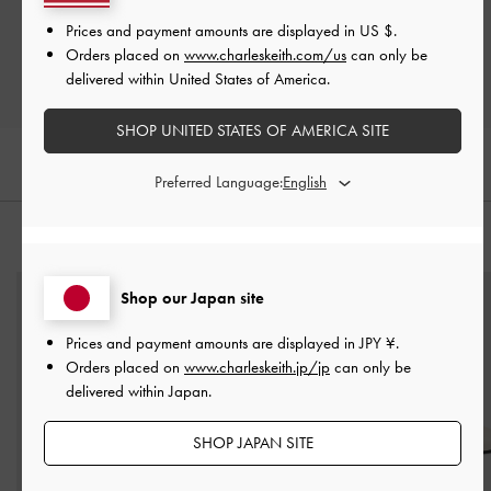
Prices and payment amounts are displayed in
US $
.
レビューを書く
Orders placed on
www.charleskeith.com/us
can only be
delivered within United States of America.
SHOP UNITED STATES OF AMERICA SITE
Preferred Language:
おすすめのアイテム
Shop our Japan site
Prices and payment amounts are displayed in
JPY ¥
.
Orders placed on
www.charleskeith.jp/jp
can only be
delivered within Japan.
SHOP JAPAN SITE