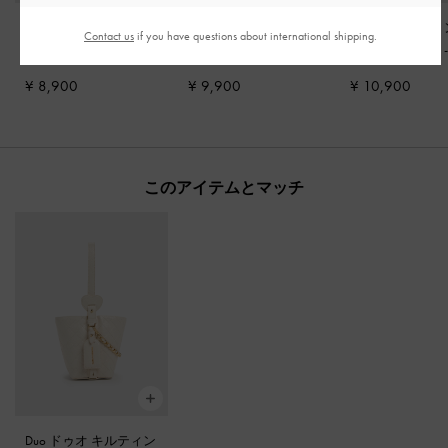
ブロックヒール アン
Oleana オレアナ クリ
バックボウ スリ
Contact us
if you have questions about international shipping.
クルストラップサンダ
ア トラペーズヒール
バックパンプス
ル
-
ホワイト
サンダル
-
チョーク
ーク
¥ 8,900
¥ 9,900
¥ 10,900
このアイテムとマッチ
Duo ドゥオ キルティン