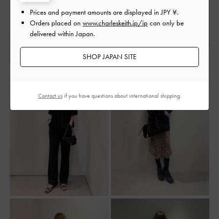
Prices and payment amounts are displayed in
JPY ¥
.
Orders placed on
www.charleskeith.jp/jp
can only be
delivered within Japan.
SHOP JAPAN SITE
Contact us
if you have questions about international shipping.