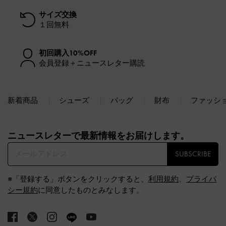
サイズ交換
１回無料
初回購入10%OFF
会員登録＋ニュースレター購読
新着商品
シューズ
バッグ
財布
ファッシ
Site footer
ニュースレターで最新情報をお届けします。​
SUBSCRIBE
※「登録する」ボタンをクリックすると、
利用規約
、
プライバ
シー規約
に同意したものとみなします。