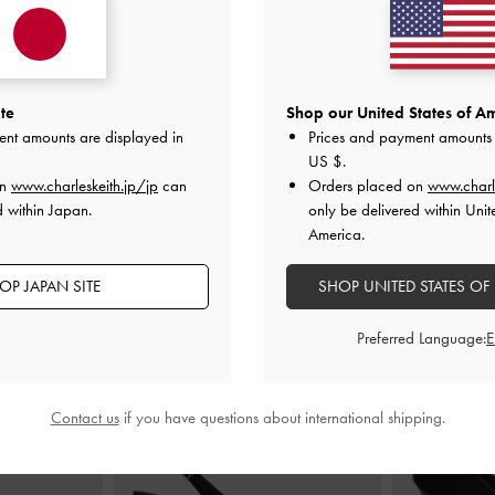
te
Shop our United States of Am
ent amounts are displayed in
Prices and payment amounts 
US $
.
on
www.charleskeith.jp/jp
can
Orders placed on
www.charl
d within Japan.
only be delivered within Unit
America.
おすすめのアイテム
OP JAPAN SITE
SHOP UNITED STATES OF
Preferred Language:
Contact us
if you have questions about international shipping.