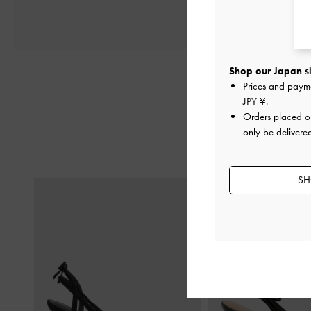
Shop our Japan si
Prices and paym
JPY ¥
.
Orders placed 
only be delivere
SH