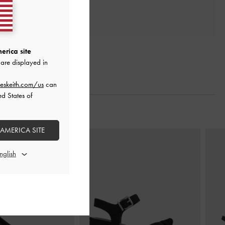
erica site
are displayed in
eskeith.com/us
can
ed States of
 AMERICA SITE