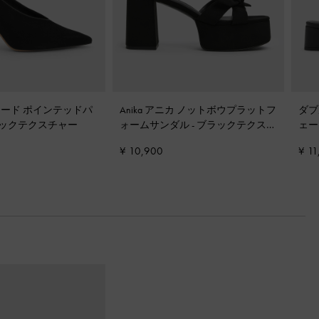
ード ポインテッドパ
Anika アニカ ノットボウプラットフ
ダブ
ックテクスチャー
ォームサンダル
-
ブラックテクスチ
ェー
ャー
ブラ
¥ 10,900
¥ 11