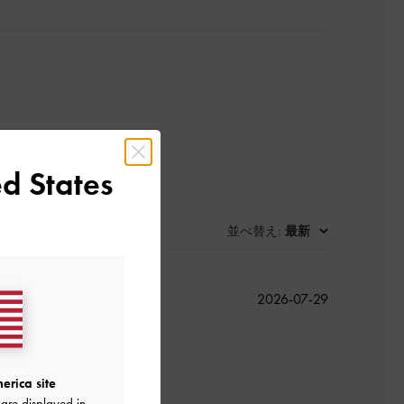
d States
並べ替え
最新
:
公
2026-07-29
開
日
erica site
are displayed in