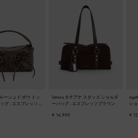
ス ルーシュド ボウ トッ
Tatiana タチアナ スタッズ ショルダ
Ag
バッグ
-
エスプレッソブ
ーバッグ
-
エスプレッソブラウン
ショ
¥ 14,900
¥ 1