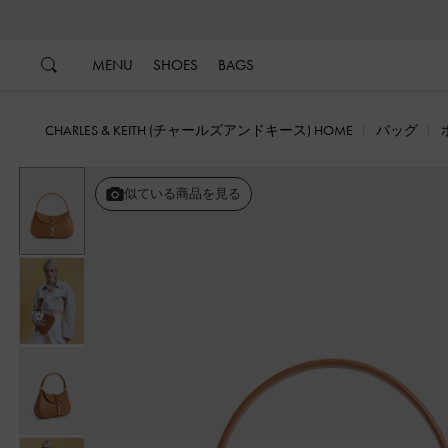
…
…
MENU
SHOES
BAGS
CHARLES & KEITH (チャールズアンドキース) HOME
バッグ
似ている商品を見る