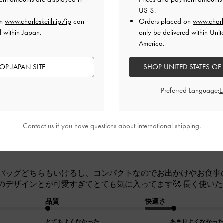
US $
.
とてもよかった
とてもよかった
とても
on
www.charleskeith.jp/jp
can
Orders placed on
www.charl
d within Japan.
only be delivered within Unit
America.
OP JAPAN SITE
SHOP UNITED STATES OF
Preferred Language:
とハンドバッグどちらもいけるし、
事のときにピッタリです！バッグの
Contact us
if you have questions about international shipping.
が可愛す
バッグどちらもいけるし、コンパクトなのでお出かけやお食事
のデザインとが可愛すぎてとても気に入ってます🥰 長く使い
品質
快適さ
とてもよくなかった
あまりよくなかっ