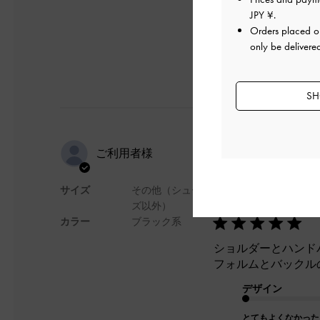
JPY ¥
.
Orders placed 
only be delivere
SH
ショルダー
ご利用者様
かけやお食
サイズ
その他（シュー
デザインと
ズ以外）
カラー
ブラック系
ショルダーとハンド
フォルムとバックル
デザイン
とてもよくなかった