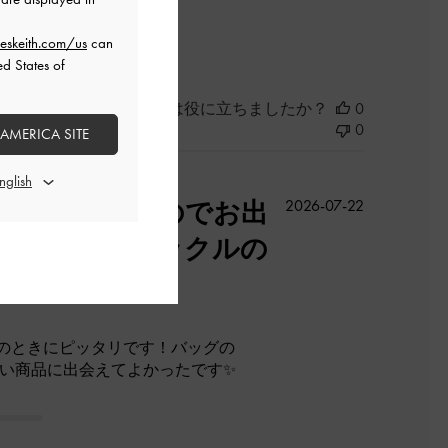
よかった
eskeith.com/us
can
ed States of
このレビューは役に立ちましたか？
0
0
 AMERICA SITE
公
コンパクトなのでお出
2026-07-22
開
フォルムとバックルの
日
のときにピッタリです！バッグの
たい商品に出会えてよかったです✨
た