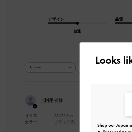
デザイン
品質
普通
Looks l
カラー
サイズ
全て
全て
品質は良い
ご利用者様
サイズ
35/22.5cm
品質は良いです
カラー
ブラック系
Shop our Japan si
デザイン
Prices and paym