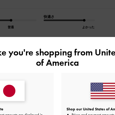
快適さ
普通
よかった
ike you're shopping from
Unite
デザイン
品質
快適さ
of America
全て
全て
全て
です
te
Shop our United States of Am
品質
快適さ
ent amounts are displayed in
Prices and payment amounts 