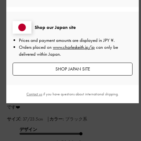
このレビューは役に立ちましたか？
0
0
Shop our Japan site
公
2024-08-05
ご利用者様
Prices and payment amounts are displayed in
JPY ¥
.
開
Orders placed on
www.charleskeith.jp/jp
can only be
華奢サンダル
日
delivered within Japan.
SHOP JAPAN SITE
華奢めのサンダルを探していてヒールがしっかりしているので
購入しました。でも私の足には少々合わなかったのか、サイズ
選びを間違えたのかストラップが食い込んでしまい…。たくさん
Contact us
if you have questions about international shipping.
歩く日は履けないかなと思いました。デザインは凄くかわいい
です❤️
|
サイズ:
37/23.5cm
カラー:
ブラック系
デザイン