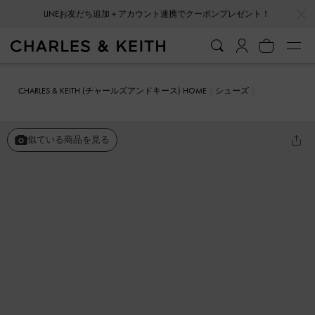
…
…
会員登録＋ニュースレター登録で10%OFFクーポンプレゼント！
CHARLES & KEITH (チャールズアンドキース) HOME
シューズ
ヒール
Meadow メドー ストラッピーブロックヒールサンダル
似ている商品を見る