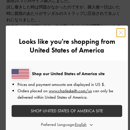
普段23. 5で36サイズ購入しました。
試し履きした時は問題がなかったのですが、購入後一日はいた
時に親指のあたりがサンダルのストラップに圧迫されて水ぶく
れになりました。。
他のチャールズアンドキースの靴は36サイズで問題なかったの
ですが、こちらのようなストラップタイプは紐が足に食い込む
ので、ワンサイズアップがよさそうです。
Looks like you're shopping from
とても可愛いので残念です。
United States of America
|
サイズ:
37/23.5cm
カラー:
ブラック系
デザイン
Shop our United States of America site
とてもよかった
Prices and payment amounts are displayed in
US $
.
品質
Orders placed on
www.charleskeith.com/us
can only be
delivered within United States of America.
とてもよかった
SHOP UNITED STATES OF AMERICA SITE
もっと見る
Preferred Language: