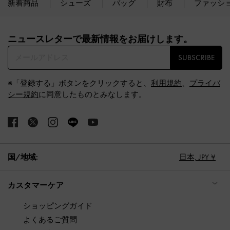
新着商品
シューズ
バッグ
財布
ファッシ
Site footer
ニュースレターで最新情報をお届けします。​
SUBSCRIBE
※「登録する」ボタンをクリックすると、
利用規約
、
プライバ
シー規約
に同意したものとみなします。
国/地域:
日本,
JPY ¥
カスタマーケア
ショッピングガイド
よくあるご質問