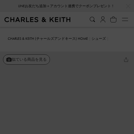
…
…
LINEお友だち追加＋アカウント連携でクーポンプレゼント！
CHARLES & KEITH (チャールズアンドキース) HOME
シューズ
ミュール
Kelis ケリス ローズボウ ストラッピーヒールミュール
似ている商品を見る