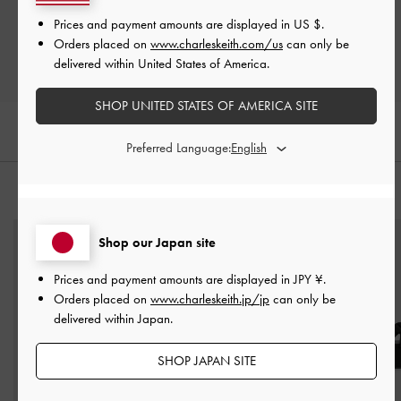
レビューを書く
Prices and payment amounts are displayed in
US $
.
Orders placed on
www.charleskeith.com/us
can only be
delivered within United States of America.
SHOP UNITED STATES OF AMERICA SITE
Preferred Language:
おすすめのアイテム
Shop our Japan site
Prices and payment amounts are displayed in
JPY ¥
.
Orders placed on
www.charleskeith.jp/jp
can only be
delivered within Japan.
SHOP JAPAN SITE