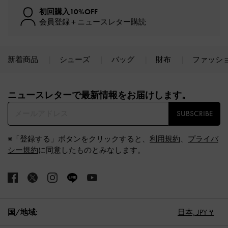
初回購入10%OFF
会員登録＋ニュースレター購読
新着商品
シューズ
バッグ
財布
ファッシ
Site footer
ニュースレターで最新情報をお届けします。​
SUBSCRIBE
※「登録する」ボタンをクリックすると、
利用規約
、
プライバ
シー規約
に同意したものとみなします。
国/地域:
日本,
JPY ¥