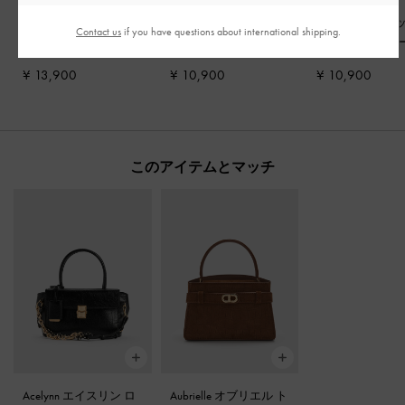
レザー＆スエード ボ
バックボウ スリング
Anika アニカ 
Contact us
if you have questions about international shipping.
ウ ヒールミュール
-
ブ
バックパンプス
-
ブラ
ウプラットフォ
ラックテクスチャー
ックテクスチャー
ンダル
-
ブラッ
¥ 13,900
¥ 10,900
¥ 10,900
スチャー
このアイテムとマッチ
Acelynn エイスリン ロ
Aubrielle オブリエル ト