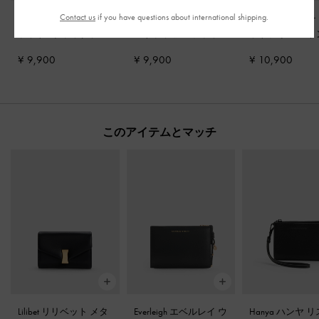
Contact us
if you have questions about international shipping.
サテン ボウ バレエフ
Levy レヴィー サテン
ツイード ビーチ
ラット
-
ブラックテク
ストラッピー フラッ
ットフォーム ト
スチャー
トフォーム サンダル
-
サンダル
-
ブラ
¥ 9,900
¥ 9,900
¥ 10,900
ブラックテクスチャー
クスチャー
このアイテムとマッチ
Lilibet リリベット メタ
Everleigh エベルレイ ウ
Hanya ハンヤ 