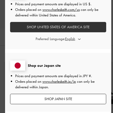
Prices and payment amounts are displayed in
US $
.
レビューを書く
Orders placed on
www.charleskeith.com/us
can only be
delivered within United States of America.
SHOP UNITED STATES OF AMERICA SITE
Preferred Language:
おすすめのアイテム
Shop our Japan site
Prices and payment amounts are displayed in
JPY ¥
.
Orders placed on
www.charleskeith.jp/jp
can only be
delivered within Japan.
SHOP JAPAN SITE