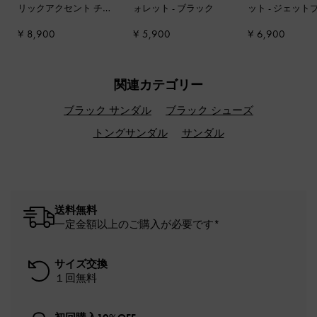
リックアクセント チ
ォレット
-
ブラック
ット
-
ジェット
ェーンストラップウォ
ク
¥ 8,900
¥ 5,900
¥ 6,900
レット
-
ブラック
関連カテゴリー
ブラック サンダル
ブラック シューズ
トングサンダル
サンダル
送料無料
一定金額以上のご購入が必要です*
サイズ交換
１回無料