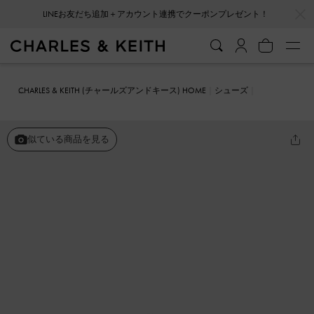
…
…
LINEお友だち追加＋アカウント連携でクーポンプレゼント！
CHARLES & KEITH (チャールズアンドキース) HOME
シューズ
サンダル
Lindon リンドン サテンストラッピー プラットフォーム ウ
エッジ
似ている商品を見る