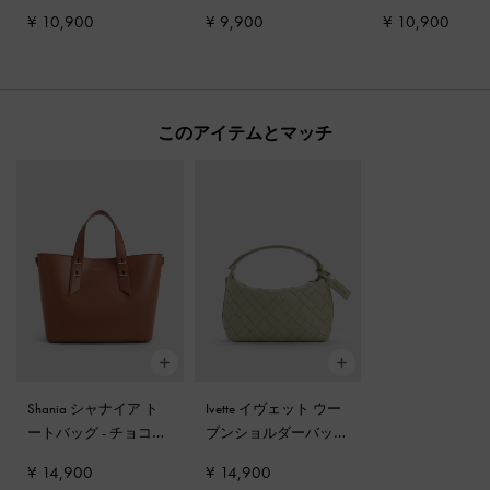
ンダル
-
ブラックテク
ーンパンプス
-
ブラッ
ックテクスチャ
¥ 10,900
¥ 9,900
¥ 10,900
スチャー
ク2
このアイテムとマッチ
Shania シャナイア ト
Ivette イヴェット ウー
ートバッグ
-
チョコレ
ブンショルダーバッグ
ート
-
ペールオリーブ
¥ 14,900
¥ 14,900