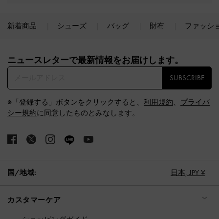
新着商品
シューズ
バッグ
財布
ファッシ
Site footer
ニュースレターで最新情報をお届けします。​
SUBSCRIBE
※「登録する」ボタンをクリックすると、
利用規約
、
プライバ
シー規約
に同意したものとみなします。
国/地域:
日本,
JPY ¥
カスタマーケア