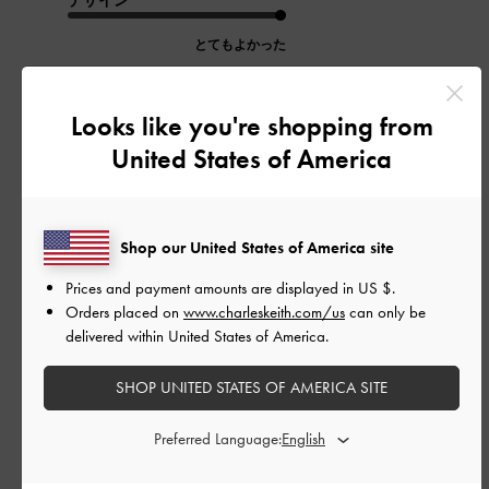
デザイン
とてもよかった
品質
Looks like you're shopping from
よかった
United States of America
もっと見る
Shop our United States of America site
このレビューは役に立ちましたか？
0
0
Prices and payment amounts are displayed in
US $
.
Orders placed on
www.charleskeith.com/us
can only be
delivered within United States of America.
公
2026-06-28
ご利用者様
SHOP UNITED STATES OF AMERICA SITE
開
どのコーデでも合う！かわい
日
Preferred Language:
い！