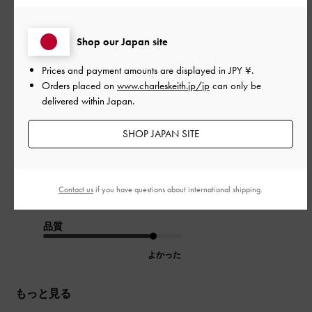
Shop our Japan site
デザインがシンプルでかわいいので、どのコーデにも合いま
す。
Prices and payment amounts are displayed in
JPY ¥
.
また、つま先部分もヒールがあるので足が疲れずに歩くことが
Orders placed on
www.charleskeith.jp/jp
can only be
できます。
delivered within Japan.
初めて20分ほど歩きましたが、5か所ほど靴擦れをし、絆創膏だ
らけです。足に慣れるまで履き続けようと思います！
SHOP JAPAN SITE
|
サイズ:
35/22.5cm
カラー:
ブラック系
デザイン
Contact us
if you have questions about international shipping.
とてもよかった
品質
よかった
もっと見る