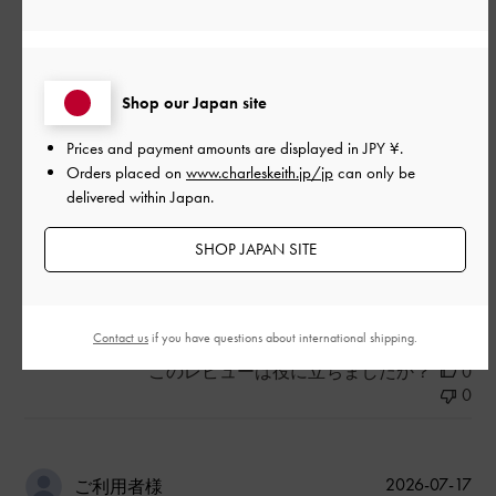
すごいはきやすいすきです。
|
サイズ:
37/23.5cm
カラー:
ブラック系
Shop our Japan site
デザイン
Prices and payment amounts are displayed in
JPY ¥
.
とてもよかった
Orders placed on
www.charleskeith.jp/jp
can only be
delivered within Japan.
品質
とてもよかった
SHOP JAPAN SITE
もっと見る
Contact us
if you have questions about international shipping.
このレビューは役に立ちましたか？
0
0
公
2026-07-17
ご利用者様