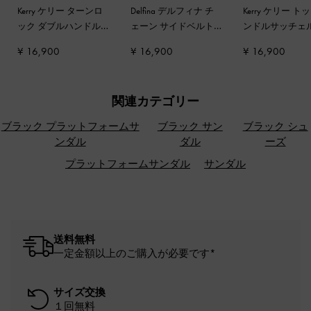
Kerry ケリー ターンロ
Delfina デルフィナ チ
Kerry ケリー ト
ック ダブルハンドル
ェーン サイドベルト
ンドルサッチェ
トラペーズトートバッ
トートバッグ
-
ノワー
グ
-
ブラック
¥ 16,900
¥ 16,900
¥ 16,900
グ
-
ブラック
ル
関連カテゴリー
ブラック プラットフォームサ
ブラック サン
ブラック シュ
ンダル
ダル
ーズ
プラットフォームサンダル
サンダル
送料無料
一定金額以上のご購入が必要です*
サイズ交換
１回無料