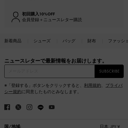
初回購入10%OFF
会員登録＋ニュースレター購読
新着商品
シューズ
バッグ
財布
ファッシ
Site footer
ニュースレターで最新情報をお届けします。​
SUBSCRIBE
※「登録する」ボタンをクリックすると、
利用規約
、
プライバ
シー規約
に同意したものとみなします。
国/地域:
日本,
JPY ¥