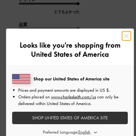
とてもよかった
品質
とてもよかった
Looks like you're shopping from
United States of America
もっと見る
このレビューは役に立ちましたか？
0
Shop our United States of America site
0
Prices and payment amounts are displayed in
US $
.
Orders placed on
www.charleskeith.com/us
can only be
公
delivered within United States of America.
2026-07-21
ご利用者様
開
すごいはきやすいすきです。
日
SHOP UNITED STATES OF AMERICA SITE
Preferred Language: