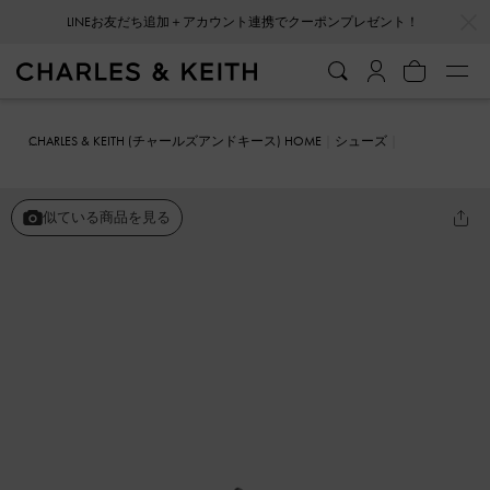
…
…
LINEお友だち追加＋アカウント連携でクーポンプレゼント！
CHARLES & KEITH (チャールズアンドキース) HOME
シューズ
サンダル
ルーシュドストラップ プラットフォームウェッジ
似ている商品を見る