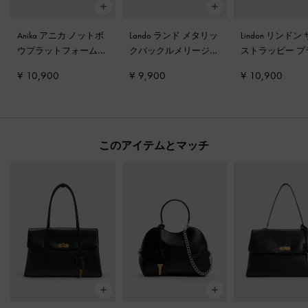
Anika アニカ ノットボ
Lando ランド メタリッ
Lindon リンドン
ウプラットフォームサ
クバックルメリージェ
ストラッピー プ
ンダル
-
ブラックテク
ーンパンプス
-
ブラッ
トフォーム ウ
¥ 10,900
¥ 9,900
¥ 10,900
スチャー
ク2
ブラックテクス
このアイテムとマッチ