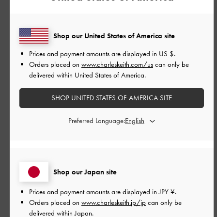
公
2026-06-09
ご利用者様
Shop our United States of America site
開
靴擦れで足がいたくなった
日
Prices and payment amounts are displayed in
US $
.
Orders placed on
www.charleskeith.com/us
can only be
delivered within United States of America.
試着の時の数歩ではわからなかったけれど、ヒールの重みがあ
SHOP UNITED STATES OF AMERICA SITE
るからか、足首のベルトで足にきず、マメができてしまった。
デザインがかわいいので残念
Preferred Language:
|
サイズ:
36/23cm
カラー:
ベージュ系
デザイン
とてもよかった
Shop our Japan site
品質
Prices and payment amounts are displayed in
JPY ¥
.
Orders placed on
www.charleskeith.jp/jp
can only be
あまりよくなかった
delivered within Japan.