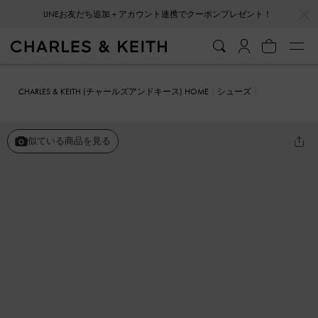
…
…
LINEお友だち追加＋アカウント連携でクーポンプレゼント！
CHARLES & KEITH (チャールズアンドキース) HOME
シューズ
サンダル
ツイル フラットフォームアンクルストラップサンダル
似ている商品を見る