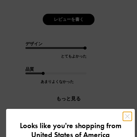
レビューを書く
デザイン
とてもよかった
品質
あまりよくなかった
もっと見る
フィルター
Looks like you're shopping from
並べ替え
最新
:
United States of America