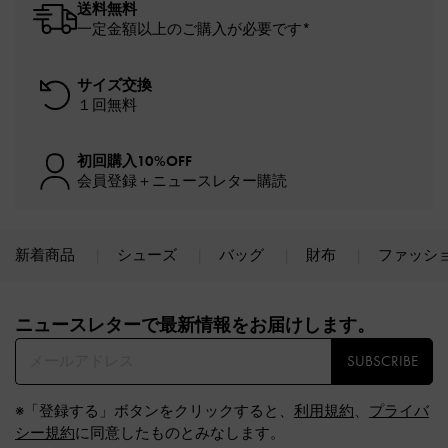
送料無料
一定金額以上のご購入が必要です*
サイズ交換
１回無料
初回購入10%OFF
会員登録＋ニュースレター購読
新着商品
シューズ
バッグ
財布
ファッシ
Site footer
ニュースレターで最新情報をお届けします。​
SUBSCRIBE
※「登録する」ボタンをクリックすると、
利用規約
、
プライバ
シー規約
に同意したものとみなします。