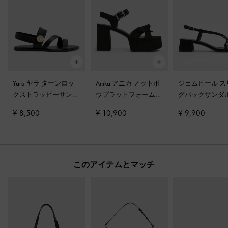
Yara ヤラ ターンロッ
Anika アニカ ノットボ
ジェムヒール ス
クストラッピーサンダ
ウプラットフォームサ
グバックサンダ
ル
-
ブラック
ンダル
-
ブラックテク
ラックテクスチ
¥ 8,500
¥ 10,900
¥ 9,900
スチャー
このアイテムとマッチ