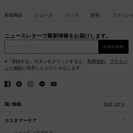
新着商品
シューズ
バッグ
財布
ファッシ
Site footer
ニュースレターで最新情報をお届けします。​
SUBSCRIBE
※「登録する」ボタンをクリックすると、
利用規約
、
プライバ
シー規約
に同意したものとみなします。
国/地域:
日本,
JPY ¥
カスタマーケア
ショッピングガイド