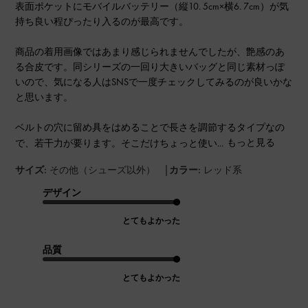
表面ポケットにモバイルバッテリー（縦10. 5cm×横6. 7cm）が気
持ち良い程ぴったり入るのが最高です。
商品の着用画像ではあまり感じられませんでしたが、艶感のあ
る合皮です。同シリーズの一回り大きいバッグと同じ素材っぽ
いので、気になる人はSNSで一度チェックしてみるのが良いかな
と思います。
ベルトの穴に留め具をはめることで長さを調節するタイプなの
で、若干力が要ります。そこだけちょっと使い...
もっと見る
|
サイズ:
その他（シューズ以外）
カラー:
レッド系
デザイン
とてもよかった
品質
とてもよかった