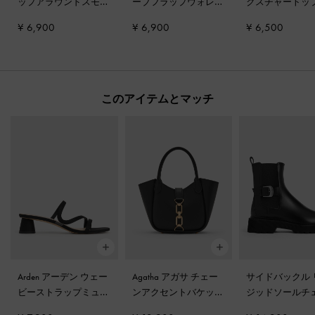
ップアラウンドスモー
ーブフラップウォレッ
クスチャートッ
ルウォレット
-
ブラッ
ト
-
ブラック
プウォレット
-
¥ 6,900
¥ 6,900
¥ 6,500
ク
ク
このアイテムとマッチ
Arden アーデン ウェー
Agatha アガサ チェー
サイドバックル 
ビーストラップミュー
ンアクセントバケット
ジッドソールチ
ル
-
ブラック
バッグ
-
ブラック
ーブーツ
-
ブラ