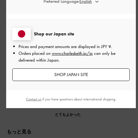
公
2026-04-19
Preferred Language:
ご利用者様
開
小さいくて使いやすい！
日
Shop our Japan site
お札、カードが問題なく入り、小銭も取り出しやすいのに小さ
Prices and payment amounts are displayed in
JPY ¥
.
くて使いやすいです！！
Orders placed on
www.charleskeith.jp/jp
can only be
シックな色に金のロゴが映えて可愛いです♡
delivered within Japan.
|
サイズ:
その他（シューズ以外）
カラー:
ブラウン系
SHOP JAPAN SITE
デザイン
とてもよかった
Contact us
if you have questions about international shipping.
品質
とてもよかった
もっと見る