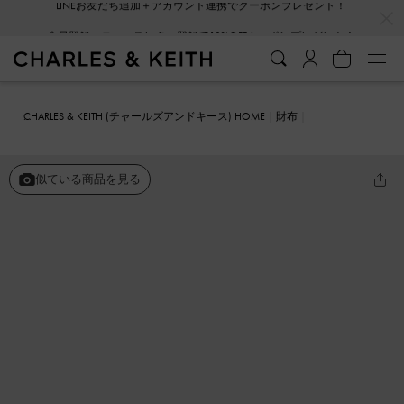
…
…
会員登録＋ニュースレター登録で10%OFFクーポンプレゼント！
CHARLES & KEITH (チャールズアンドキース) HOME
財布
カードホルダー
トップジップ スモールウォレット
似ている商品を見る