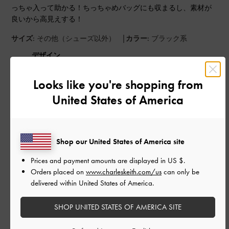
っちゃ入って助かる！ちっちゃめバッグにも収まるし、素材が
良いから高見えする！
|
サイズ:
その他（シューズ以外）
カラー:
ブラック系
デザイン
とてもよかった
Looks like you're shopping from
United States of America
品質
とてもよかった
Shop our United States of America site
もっと見る
Prices and payment amounts are displayed in
US $
.
Orders placed on
www.charleskeith.com/us
can only be
このレビューは役に立ちましたか？
0
delivered within United States of America.
0
SHOP UNITED STATES OF AMERICA SITE