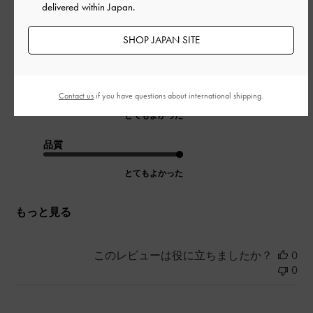
delivered within Japan.
きれいでしっかりしていて、カード入れもあります。
SHOP JAPAN SITE
|
サイズ:
その他（シューズ以外）
カラー:
ブラック系
デザイン
Contact us
if you have questions about international shipping.
とてもよかった
品質
とてもよかった
もっと見る
このレビューは役に立ちましたか？
0
0