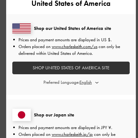
United States of America
とてもよかった
品質
Shop our United States of America site
とてもよかった
Prices and payment amounts are displayed in
US $
.
Orders placed on
www.charleskeith.com/us
can only be
もっと見る
delivered within United States of America.
SHOP UNITED STATES OF AMERICA SITE
このレビューは役に立ちましたか？
0
0
Preferred Language:
公
2026-04-25
ご利用者様
開
Shop our Japan site
きれいでしっかりしていて、カ
日
ード入れもあります。
Prices and payment amounts are displayed in
JPY ¥
.
Orders placed on
www.charleskeith.jp/jp
can only be