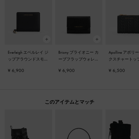
Everleigh エベルレイ ジ
Briony ブライオニー カ
Apolline アポリ
ップアラウンドスモー
ーブフラップウォレッ
クスチャートッ
ルウォレット
-
ブラッ
ト
-
ブラック
プウォレット
-
¥ 6,900
¥ 6,900
¥ 6,500
ク
ク
このアイテムとマッチ