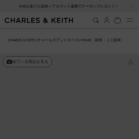
…
…
LINEお友だち追加＋アカウント連携でクーポンプレゼント！
会員登録＋ニュースレター登録で10%OFFクーポンプレゼント！
CHARLES & KEITH (チャールズアンドキース) HOME
財布
ミニ財布
Augustine オーガスティン スモールウォレット
似ている商品を見る