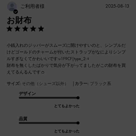
公
2025-08-13
ご利用者様
開
お財布
日
小銭入れのジッパーがスムーズに開けやすいのと、シンプルだ
けどゴールドのチャームが付いたストラップがなによりシンプ
ルすぎなくてかわいいです:u1F9CF|type_2:‍♀️
財布を無くしたばかりで気分が下がってましたがこの財布を買
えてるんるんです👛
|
サイズ:
その他（シューズ以外）
カラー:
ブラック系
デザイン
とてもよかった
品質
とてもよかった