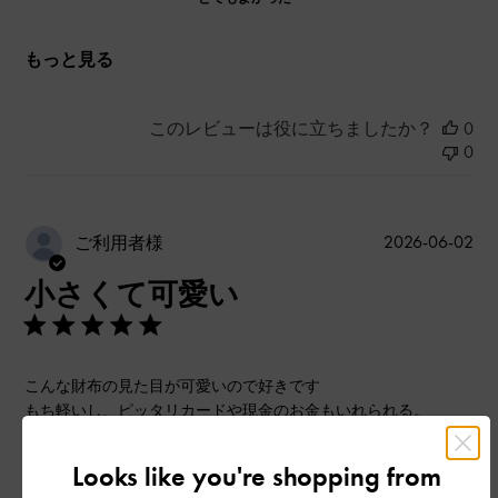
もっと見る
このレビューは役に立ちましたか？
0
0
公
2026-06-02
ご利用者様
開
小さくて可愛い
日
こんな財布の見た目が可愛いので好きです
もち軽いし、ピッタリカードや現金のお金もいれられる。
|
サイズ:
その他（シューズ以外）
カラー:
ブラック系
Looks like you're shopping from
デザイン