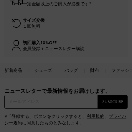
一定金額以上のご購入が必要です*
サイズ交換
１回無料
初回購入10%OFF
会員登録＋ニュースレター購読
新着商品
シューズ
バッグ
財布
ファッシ
Site footer
ニュースレターで最新情報をお届けします。​
SUBSCRIBE
※「登録する」ボタンをクリックすると、
利用規約
、
プライバ
シー規約
に同意したものとみなします。