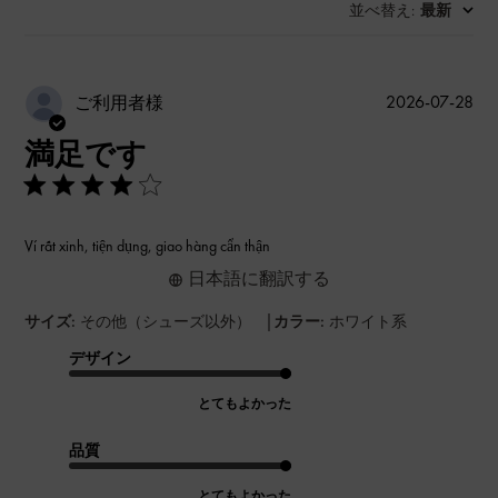
並べ替え
最新
:
公
2026-07-28
ご利用者様
開
満足です
日
Ví rất xinh, tiện dụng, giao hàng cẩn thận
日本語に翻訳する
|
サイズ:
その他（シューズ以外）
カラー:
ホワイト系
デザイン
とてもよかった
品質
とてもよかった