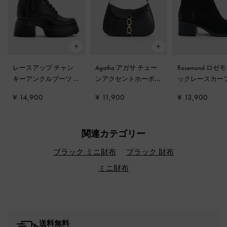
レースアップ チャン
Agatha アガサ チェー
Rosemond ロゼ
キーアンクルブーツ
-
ンアクセントホーボー
ックレースカー
ブラック
バッグ
-
ブラック
ツ
-
ブラックテ
¥ 14,900
¥ 11,900
¥ 13,900
ャー
関連カテゴリー
ブラック ミニ財布
ブラック 財布
ミニ財布
送料無料