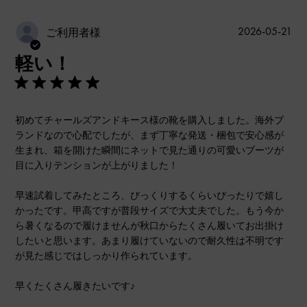
公
2026-05-21
ご利用者様
開
軽い！
日
初めてチャールズアンドキース様の靴を購入しました。海外ブ
ランドなので心配でしたが、まず丁寧な発送・梱包で安心感が
生まれ、箱を開けた瞬間にネットで見た通りの可愛いブーツが
目に入りテンションが上がりました！
早速試着してみたところ、びっくりするくらいぴったりで嬉し
かったです。甲高ですが普段サイズで大丈夫でした。もう今か
ら暑くなるので履けませんが秋口からたくさん履いてお出掛け
したいと思います。あまり履けていないので耐久性は不明です
が見た感じではしっかり作られています。
早くたくさん履きたいです♪