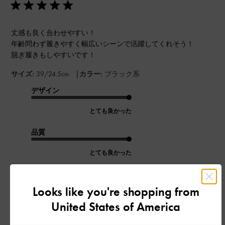
丈感も良く合わせやすい！
年齢問わず履きやすく幅広いシーンで活躍してくれそう！
脱ぎ履きもしやすいです！
|
サイズ:
39/24.5cm
カラー:
ブラック系
デザイン
とても良かった
品質
とても良かった
もっと見る
Looks like you're shopping from
United States of America
このレビューは役に立ちましたか？
0
0