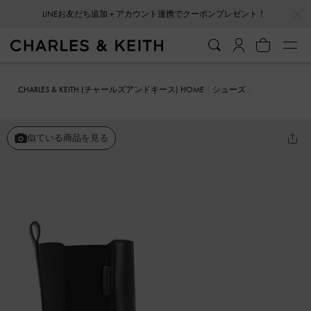
…
…
会員登録＋ニュースレター登録で10%OFFクーポンプレゼント！
CHARLES & KEITH (チャールズアンドキース) HOME
シューズ
ブーツ
Darra ダラ リジッドソールチェルシーブーツ
似ている商品を見る