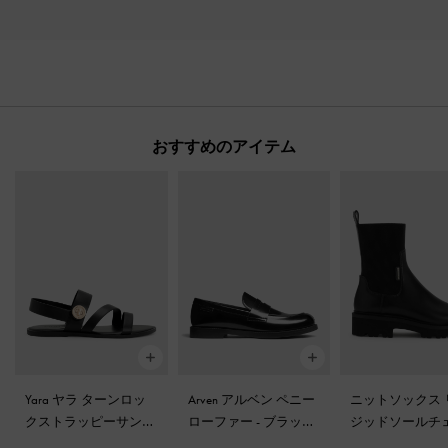
おすすめのアイテム
Yara ヤラ ターンロッ
Arven アルベン ペニー
ニットソックス 
クストラッピーサンダ
ローファー
-
ブラック
ジッドソールチ
ル
-
ブラック
ボックス
ーブーツ
-
ブラ