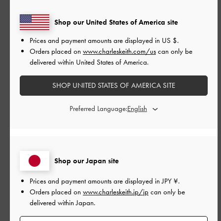
Shop our United States of America site
公
2026-05-15
ご利用者様
Prices and payment amounts are displayed in
US $
.
開
Orders placed on
www.charleskeith.com/us
can only be
デザインがとても気に入って、
日
delivered within United States of America.
オンラインより購入しました。
SHOP UNITED STATES OF AMERICA SITE
サイズ感は少し大きかったか
Preferred Language:
な。でも軽くて歩きやすそうで
す！
Shop our Japan site
デザインがとても気に入って、オンラインより購入しました。
Prices and payment amounts are displayed in
JPY ¥
.
サイズ感は少し大きかったかな。でも軽くて歩きやすそうで
Orders placed on
www.charleskeith.jp/jp
can only be
す！
delivered within Japan.
|
サイズ:
38/24cm
カラー:
ブラック系