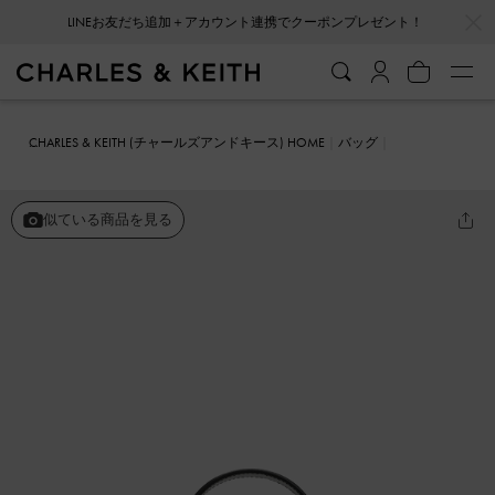
…
…
LINEお友だち追加＋アカウント連携でクーポンプレゼント！
CHARLES & KEITH (チャールズアンドキース) HOME
バッグ
ハンドバッグ
Lilibet リリベット クロックエフェクト イロンゲイティ
ッド トップハンドルバッグ
似ている商品を見る