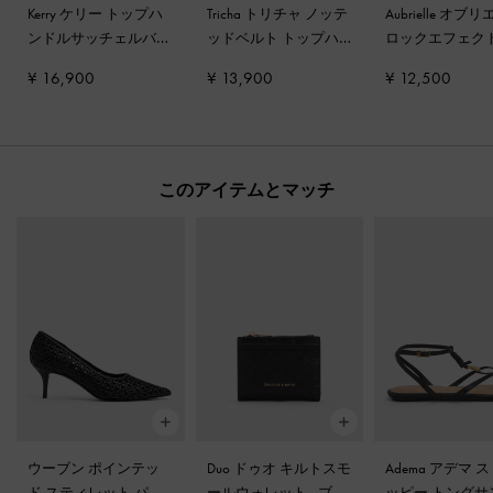
Kerry ケリー トップハ
Tricha トリチャ ノッテ
Aubrielle オブ
ンドルサッチェルバッ
ッドベルト トップハ
ロックエフェク
グ
-
ブラック
ンドルバッグ
-
ブラッ
プハンドルバッ
¥ 16,900
¥ 13,900
¥ 12,500
ク
ラック
このアイテムとマッチ
ウーブン ポインテッ
Duo ドゥオ キルトスモ
Adema アデマ 
ド スティレット パン
ールウォレット
-
ブラ
ッピー トングサ