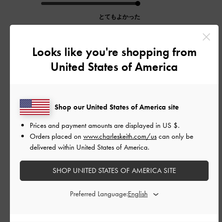
とてもよかった
品質
Looks like you're shopping from
とてもよかった
United States of America
もっと見る
Shop our United States of America site
フィルター
Prices and payment amounts are displayed in
US $
.
並べ替え
最新
:
Orders placed on
www.charleskeith.com/us
can only be
delivered within United States of America.
SHOP UNITED STATES OF AMERICA SITE
公
2026-06-17
ご利用者様
開
Preferred Language:
プレゼント
日