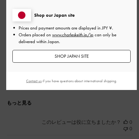
プレゼントに購入しました
Shop our Japan site
使い勝手もいいし、大きさもちょうど良く大変喜んでくれまし
た!良かったです
Prices and payment amounts are displayed in
JPY ¥
.
Orders placed on
www.charleskeith.jp/jp
can only be
|
サイズ:
その他（シューズ以外）
カラー:
ブラック系
delivered within Japan.
デザイン
SHOP JAPAN SITE
とてもよかった
品質
Contact us
if you have questions about international shipping.
とてもよかった
もっと見る
このレビューは役に立ちましたか？
0
0