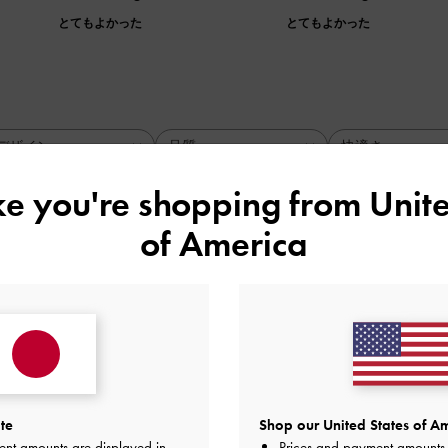
とてもよかった
とてもよかった
デザイン
品質
快適さ
全て
全て
全て
ike you're shopping from
Unite
of America
絶対これ◎
です！インソールも足をサポートしてくれて、歩きやすいです
品質
快適さ
とてもよかった
とてもよかった
とても
te
Shop our United States of Am
ent amounts are displayed in
Prices and payment amounts 