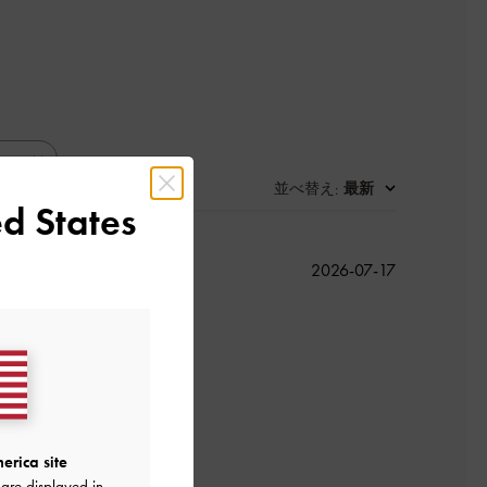
並べ替え
最新
:
d States
公
2026-07-17
開
日
。
よかった
erica site
are displayed in