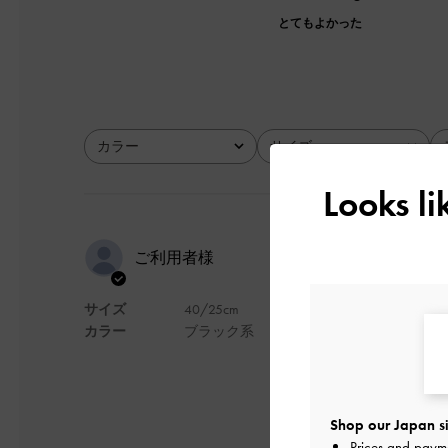
とてもよかった
カラー
サイズ
全て
全て
Looks l
黒ヒールは
ご利用者様
サイズ
40/25cm
とても履き心地良い
カラー
ブラック系
デザイン
Shop our Japan si
Prices and paym