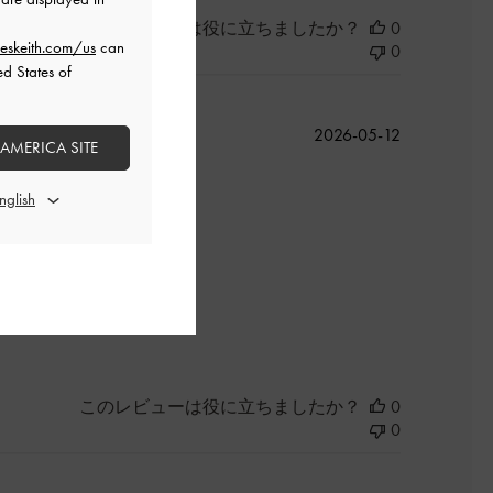
このレビューは役に立ちましたか？
0
eskeith.com/us
can
0
ed States of
公
2026-05-12
 AMERICA SITE
開
日
よかった
このレビューは役に立ちましたか？
0
0