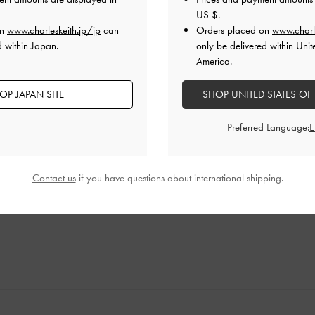
US $
.
on
www.charleskeith.jp/jp
can
Orders placed on
www.charl
d within Japan.
only be delivered within Unit
America.
高
OP JAPAN SITE
SHOP UNITED STATES OF
Preferred Language:
やすくて足が痛くなりません。
るし、仕事用から普段使いまでヘビロテです❤︎
品質
快適さ
Contact us
if you have questions about international shipping.
とてもよかった
とてもよかった