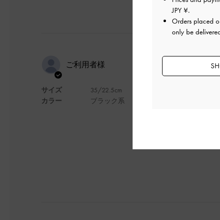
JPY ¥
.
Orders placed 
only be delivere
デザイン最
ご利用者様
SH
サイズ
35/22.5cm
ヒール高いのに歩き
カラー
ブラック系
脚が細く綺麗に見え
デザイン