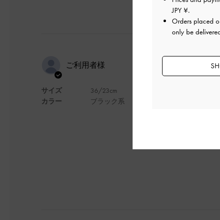
JPY ¥
.
Orders placed 
only be delivere
ヒールも安
ご利用者様
SH
程よい柔ら
サイズ
36/23cm
カラー
ブラック系
ヒールも安定感があ
デザイン