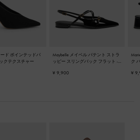
ード ポインテッドパ
Maybelle メイベル パテント ストラ
Ma
ックテクスチャー
ッピー スリングバック フラット
-
ク 
ブラックパテント
¥ 9,900
¥ 9