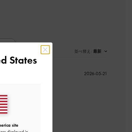
並べ替え
最新
:
d States
公
2026-05-21
開
日
よかった
erica site
are displayed in