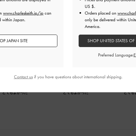
US $
.
on
www.charleskeith.jp/jp
can
Orders placed on
www.charl
d within Japan.
only be delivered within Unit
America.
定感があり、歩きやすくて満足です
OP JAPAN SITE
SHOP UNITED STATES OF
かさでした。
Preferred Language:
り、歩きやすくて満足です。素材も固すぎるず、程よい柔らか
Contact us
if you have questions about international shipping.
品質
快適さ
とてもよかった
とてもよかった
とても