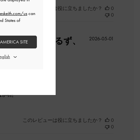
このレビューは役に立ちましたか？
0
eskeith.com/us
can
0
ed States of
公
。素材も固すぎるず、
2026-05-01
 AMERICA SITE
開
日
さでした。
よかった
このレビューは役に立ちましたか？
0
0