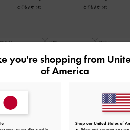
とてもよかった
とてもよかった
デザイン
品質
快適さ
全て
全て
全て
ike you're shopping from
Unite
of America
ました
ンプルなデザインが気に入り、2足目を購入しました。
品質
快適さ
とてもよかった
とてもよかった
te
Shop our United States of Am
ent amounts are displayed in
Prices and payment amounts 