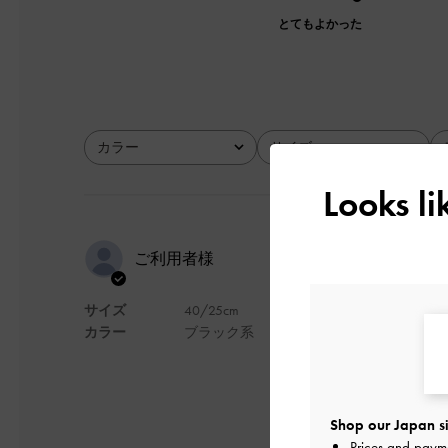
とてもよかった
カラー
サイズ
全て
全て
Looks l
リピートし
ご利用者様
サイズ
40/25cm
ヒールの安定さとシ
カラー
ブラック系
デザイン
Shop our Japan si
Prices and paym