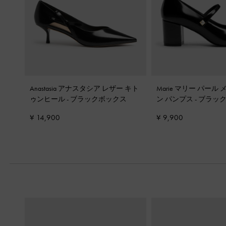
Anastasia アナスタシア レザー キト
Marie マリー パール
ゥンヒール
-
ブラックボックス
ン パンプス
-
ブラッ
¥ 14,900
¥ 9,900