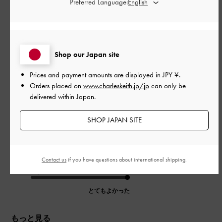
Preferred Language:
公
2026-06-03
ご利用者様
開
履きやすい！
日
Shop our Japan site
Prices and payment amounts are displayed in
JPY ¥
.
ヒールも低くクッション性があり履いていて疲れません！デザ
Orders placed on
www.charleskeith.jp/jp
can only be
インもかわいーしお気に入り！
delivered within Japan.
|
サイズ:
39/24.5cm
カラー:
ブラウン系
SHOP JAPAN SITE
デザイン
とてもよかった
Contact us
if you have questions about international shipping.
品質
とてもよかった
もっと見る