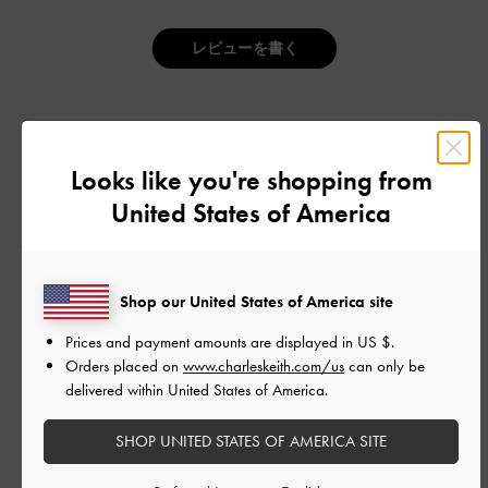
レビューを書く
デザイン
Looks like you're shopping from
とてもよかった
United States of America
品質
とてもよかった
Shop our United States of America site
もっと見る
Prices and payment amounts are displayed in
US $
.
Orders placed on
www.charleskeith.com/us
can only be
delivered within United States of America.
フィルター
SHOP UNITED STATES OF AMERICA SITE
並べ替え
最新
: