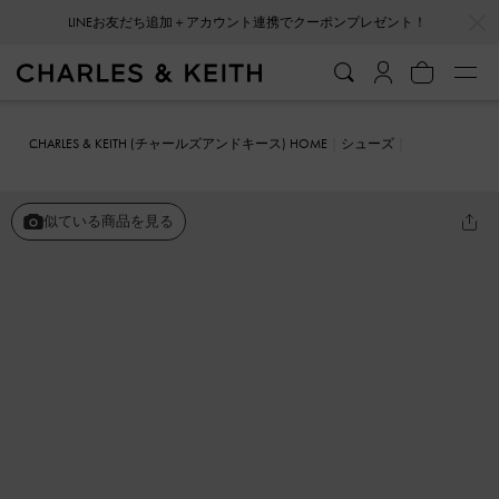
…
…
LINEお友だち追加＋アカウント連携でクーポンプレゼント！
CHARLES & KEITH (チャールズアンドキース) HOME
シューズ
ヒール
ウーブン ポインテッド スティレット パンプス
似ている商品を見る