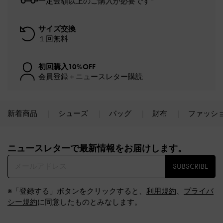
一定金額以上のご購入が必要です*
サイズ交換
１回無料
初回購入10%OFF
会員登録＋ニュースレター購読
新着商品
シューズ
バッグ
財布
ファッシ
Site footer
ニュースレターで最新情報をお届けします。​
SUBSCRIBE
※「登録する」ボタンをクリックすると、
利用規約
、
プライバ
シー規約
に同意したものとみなします。