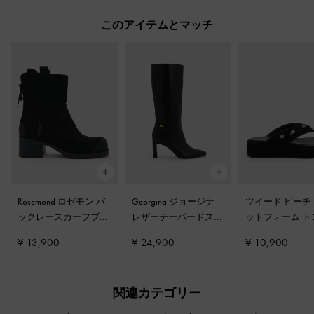
このアイテムとマッチ
Rosemond ロゼモン バ
Georgina ジョージナ
ツイード ビーチ
ックレースカーフブー
レザーテーパードスク
ットフォーム ト
ツ
-
ブラックテクスチ
エアトゥブレードヒー
サンダル
-
ブラ
¥ 13,900
¥ 24,900
¥ 10,900
ャー
ルロングブーツ
-
ブラ
クスチャー
ック
関連カテゴリー