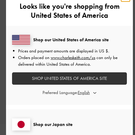
Looks like you're shopping from
United States of America
カスタマーレビュー
Shop our United States of America site
Prices and payment amounts are displayed in
US $
.
Orders placed on
www.charleskeith.com/us
can only be
delivered within United States of America.
ご感想をお聞かせください
SHOP UNITED STATES OF AMERICA SITE
Let us know what you think
Preferred Language:
レビューを書く
Shop our Japan site