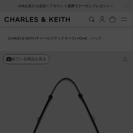
…
…
LINEお友だち追加＋アカウント連携でクーポンプレゼント！
CHARLES & KEITH (チャールズアンドキース) HOME
バッグ
ハンドバッグ
Delfina デルフィナ イロンゲイティッド ショルダーバ
ッグ
似ている商品を見る