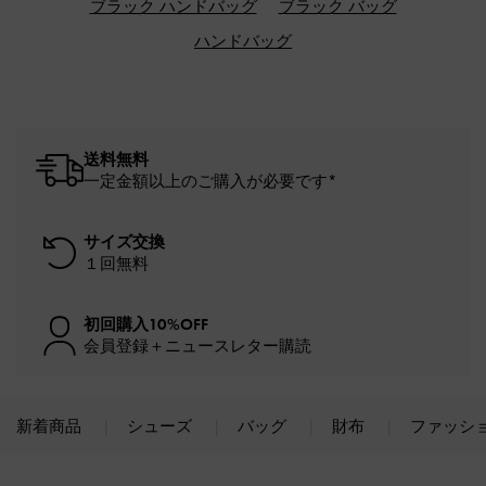
ブラック ハンドバッグ
ブラック バッグ
ハンドバッグ
送料無料
一定金額以上のご購入が必要です*
サイズ交換
１回無料
初回購入10%OFF
会員登録＋ニュースレター購読
新着商品
シューズ
バッグ
財布
ファッシ
Site footer