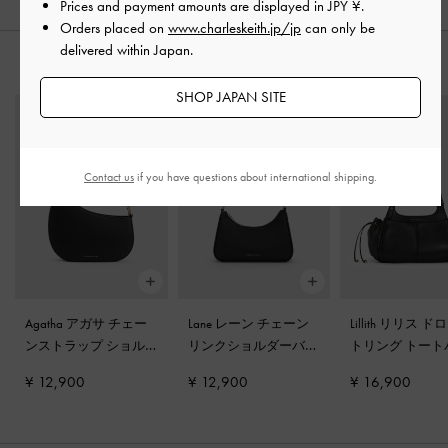
Prices and payment amounts are displayed in
JPY ¥
.
Orders placed on
www.charleskeith.jp/jp
can only be
delivered within Japan.
おすすめのアイテム
SHOP JAPAN SITE
Contact us
if you have questions about international shipping.
Agatha アガサ チェー
Lane レーン チェーン
Lillith リリス 
ンストラップ ショル
リンクショルダーバッ
トリング トート
ダーバッグ
-
ブラック
グ
-
ノワール
グ
-
ブラック
¥ 12,900
¥ 12,900
¥ 16,900