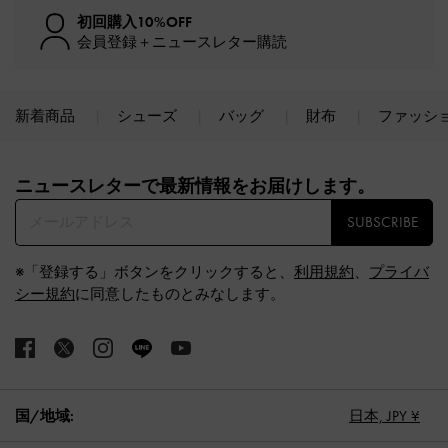
初回購入10%OFF
会員登録＋ニュースレター購読
新着商品
シューズ
バッグ
財布
ファッシ
Site footer
ニュースレターで最新情報をお届けします。​
SUBSCRIBE
※「登録する」ボタンをクリックすると、
利用規約
、
プライバ
シー規約
に同意したものとみなします。
国/地域:
日本,
JPY ¥