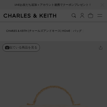
…
…
LINEお友だち追加＋アカウント連携でクーポンプレゼント！
CHARLES & KEITH (チャールズアンドキース) HOME
バッグ
ミニバッグ
Cressida クレシダ キルトプッシュロックトップハンドル
バッグ
似ている商品を見る