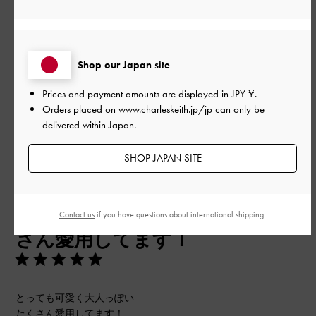
とてもよかった
Shop our Japan site
もっと見る
Prices and payment amounts are displayed in
JPY ¥
.
このレビューは役に立ちましたか？
0
Orders placed on
www.charleskeith.jp/jp
can only be
0
delivered within Japan.
SHOP JAPAN SITE
公
2026-05-05
ご利用者様
開
とっても可愛く大人っぽい たく
日
Contact us
if you have questions about international shipping.
さん愛用してます！
とっても可愛く大人っぽい
たくさん愛用してます！