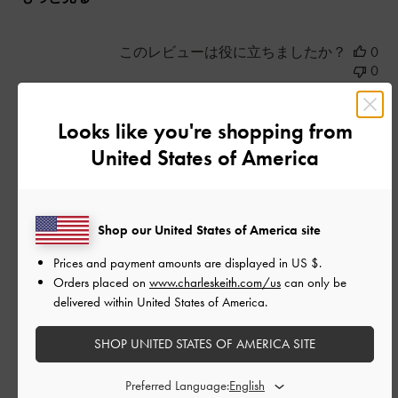
このレビューは役に立ちましたか？
0
0
Looks like you're shopping from
公
2026-05-25
ご利用者様
United States of America
開
良かったの商品です。
日
Shop our United States of America site
良かったの商品です。
Prices and payment amounts are displayed in
US $
.
Orders placed on
www.charleskeith.com/us
can only be
|
サイズ:
34/22cm
カラー:
ブラック系
delivered within United States of America.
デザイン
SHOP UNITED STATES OF AMERICA SITE
とてもよかった
Preferred Language:
品質