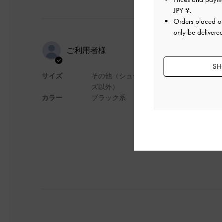
JPY ¥
.
Orders placed 
only be delivere
デイリー使
ご利用者様
SH
サイズ
その他（シュー
見た目も可愛く、実
ズ以外）
のでポーチや財布が
カラー
ブラック系
デザイン