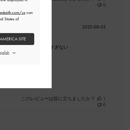
0
eskeith.com/us
can
ed States of
公
2025-08-03
開
 AMERICA SITE
日
段使いもできます。小さすぎない
。
良かった
このレビューは役に立ちましたか？
1
0