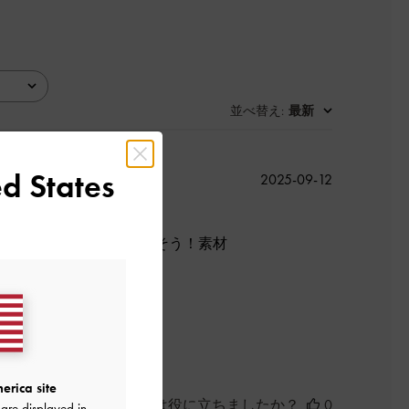
並べ替え
最新
:
d States
公
2025-09-12
開
日
ぱい入ったので使いやすそう！素材
良かった
erica site
このレビューは役に立ちましたか？
0
are displayed in