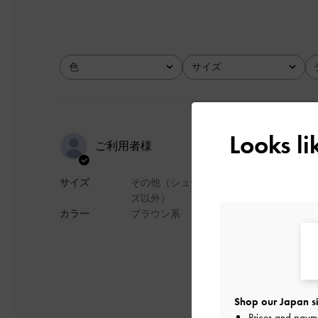
色
サイズ
全て
全て
Looks l
秋冬にぴっ
ご利用者様
サイズ
その他（シュー
ずっと欲しかったシ
ズ以外）
も秋冬っぽくて洋服
カラー
ブラウン系
デザイン
Shop our Japan si
Prices and paym