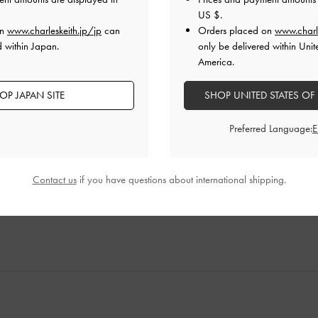
US $
.
on
www.charleskeith.jp/jp
can
Orders placed on
www.charl
d within Japan.
only be delivered within Unit
America.
い可能
OP JAPAN SITE
SHOP UNITED STATES OF
用性もばっちりです。シンプルすぎないのでフォーマルにも普
Preferred Language:
入りまだ余裕があります。可愛いのでずっと使い続けたいです
品質
快適さ
Contact us
if you have questions about international shipping.
とても良かった
とても良かった
とても