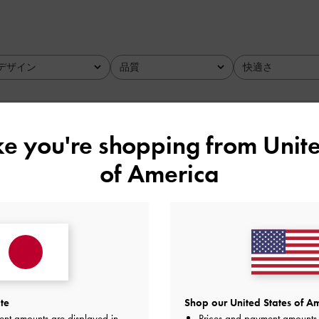
デザイン
品質
快適さ
全て
全て
全て
ike you're shopping from
Unite
たり
of America
リーズのブラウンが出たので即決。Mサイズだけど意外といっ
に合わせるのが楽しみ
品質
快適さ
とても良かった
とても良かった
とても
te
Shop our United States of Am
ent amounts are displayed in
Prices and payment amounts 