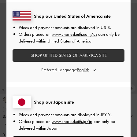
Shop our United States of America site
Prices and payment amounts are displayed in
US $
.
Orders placed on
www.charleskeith.com/us
can only be
delivered within United States of America.
SHOP UNITED STATES OF AMERICA SITE
Preferred Language:
Shop our Japan site
再入荷
再入荷
Prices and payment amounts are displayed in
JPY ¥
.
Scottie ミニスコッティー トートバ
Scottie スコッティー ボウリングバ
Orders placed on
www.charleskeith.jp/jp
can only be
ッグ
-
クリーム
ッグ
-
クリーム
delivered within Japan.
¥ 14,900
¥ 14,900