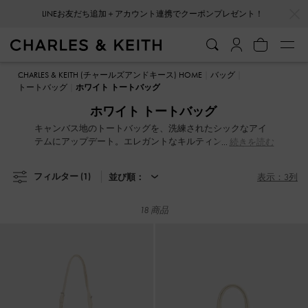
…
…
LINEお友だち追加＋アカウント連携でクーポンプレゼント！
LINEお友だち追加＋アカウント連携でクーポンプレゼント！
CHARLES & KEITH (チャールズアンドキース) HOME
バッグ
トートバッグ
ホワイト トートバッグ
ホワイト トートバッグ
キャンバス地のトートバッグを、洗練されたシックなアイ
テムにアップデート。エレガントなキルティングデザイン
続きを読む
から、目を引くジオメトリックな形のトートバッグまで、
どんなコーディネートにもスタイリッシュなアクセントを
フィルター
(1)
並び順：
表示：3列
加えます。必需品はもちろん、それ以上の収納力も兼ね備
えています。通勤や通学に最適なトートバッグは、しっか
りとした構造の大きめのトート。シンプルで洗練されたデ
18 商品
ザインで、パソコンやA4書類もすっきり収まります。