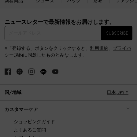
新着商品
シューズ
バッグ
財布
ファッシ
Site footer
ニュースレターで最新情報をお届けします。​
SUBSCRIBE
※「登録する」ボタンをクリックすると、
利用規約
、
プライバ
シー規約
に同意したものとみなします。
国/地域:
日本,
JPY ¥
カスタマーケア
ショッピングガイド
よくあるご質問