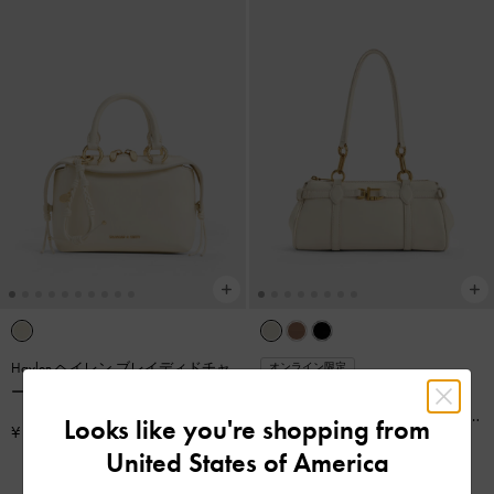
Haylen ヘイレン ブレイディドチャ
オンライン限定
ーム ボウリングバッグ
-
クリーム
Gwynne グウィン メタリックアク
セント イーロンゲイティド ショル
Looks like you're shopping from
¥ 14,900
ダーバッグ
-
クリーム
¥ 15,900
United States of America