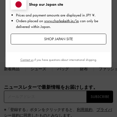
Shop our Japan site
送料無料
一定金額以上のご購入が必要です*
Prices and payment amounts are displayed in
JPY ¥
.
Orders placed on
www.charleskeith.jp/jp
can only be
サイズ交換
delivered within Japan.
１回無料
SHOP JAPAN SITE
初回購入10%OFF
会員登録＋ニュースレター購読
Contact us
if you have questions about international shipping.
新着商品
シューズ
バッグ
財布
ファッシ
Site footer
ニュースレターで最新情報をお届けします。​
SUBSCRIBE
※「登録する」ボタンをクリックすると、
利用規約
、
プライバ
シー規約
に同意したものとみなします。