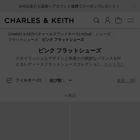
…
…
LINEお友だち追加＋アカウント連携でクーポンプレゼント！
LINEお友だち追加＋アカウント連携でクーポンプレゼント！
CHARLES & KEITH (チャールズアンドキース) HOME
シューズ
フラットシューズ
ピンク フラットシューズ
ピンク フラットシューズ
スタイリッシュなデザインと快適さの絶妙なバランスを叶
えるレディースフラットシューズコレクションが豊富にラ
続きを読む
インナップ。軽やかさが魅力で、まるで跳ねるように履け
る一足ばかり。ストラップサンダル、プレッピーなメリー
フィルター
(1)
並び順：
表示：3列
ジェーン、上品なレザーのローファーなど、バリエーショ
ンも豊富です。装飾的が施されたストラップ、キュートな
プリント、スタッズ付きバックルやドラマティックなリボ
4 商品
ンディテールで、フラットシューズをアップデート。