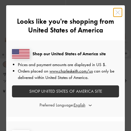
Looks like you're shopping from
United States of America
Shop our United States of America site
Prices and payment amounts are displayed in
US $
.
Orders placed on
www.charleskeith.com/us
can only be
サテン クロスオーバー スリングバ
再入荷
delivered within United States of America.
ック バレエフラット
-
ライトピン
Dorri ドリー トリプルボウプラット
ク
フォームサンダル
-
ピンク
SHOP UNITED STATES OF AMERICA SITE
¥ 9,900
¥ 10,900
Preferred Language: