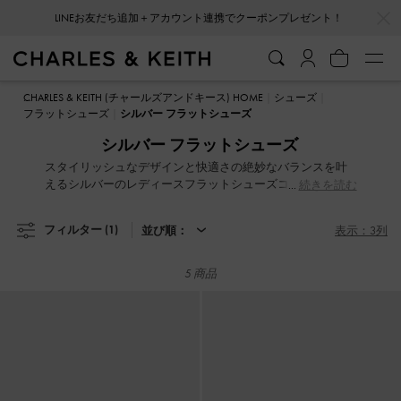
…
…
LINEお友だち追加＋アカウント連携でクーポンプレゼント！
LINEお友だち追加＋アカウント連携でクーポンプレゼント！
CHARLES & KEITH (チャールズアンドキース) HOME
シューズ
フラットシューズ
シルバー フラットシューズ
シルバー フラットシューズ
スタイリッシュなデザインと快適さの絶妙なバランスを叶
えるシルバーのレディースフラットシューズコレクション
続きを読む
が豊富にラインナップ。軽やかさが魅力で、まるで跳ねる
ように履ける一足ばかり。ストラップサンダル、プレッピ
フィルター
(1)
並び順：
表示：3列
ーなメリージェーン、上品なレザーのローファーなど、バ
リエーションも豊富です。装飾的が施されたストラップ、
キュートなプリント、スタッズ付きバックルやドラマティ
5 商品
ックなリボンディテールで、フラットシューズをアップデ
ート。