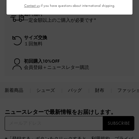
Contact us
if you have questions about international shipping.
送料無料
一定金額以上のご購入が必要です*
サイズ交換
１回無料
初回購入10%OFF
会員登録＋ニュースレター購読
新着商品
シューズ
バッグ
財布
ファッシ
Site footer
ニュースレターで最新情報をお届けします。​
SUBSCRIBE
※「登録する」ボタンをクリックすると、
利用規約
、
プライバ