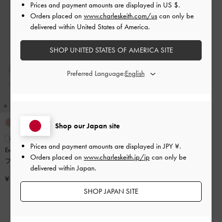
Prices and payment amounts are displayed in
US $
.
Orders placed on
www.charleskeith.com/us
can only be
delivered within United States of America.
SHOP UNITED STATES OF AMERICA SITE
Preferred Language:
Shop our Japan site
再入荷
Prices and payment amounts are displayed in
JPY ¥
.
Emiko エミコ ボウ メリージェーン
Orders placed on
www.charleskeith.jp/jp
can only be
フラット
-
シルバー
delivered within Japan.
¥ 8,900
SHOP JAPAN SITE