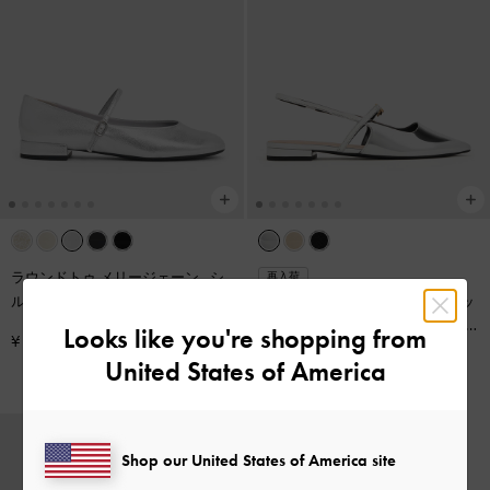
ラウンドトゥ メリージェーン
-
シ
再入荷
ルバー
メタリックアクセント ポインデッ
ドトゥスリングバックフラット
-
Looks like you're shopping from
¥ 8,900
シルバー
United States of America
¥ 8,900
Shop our United States of America site